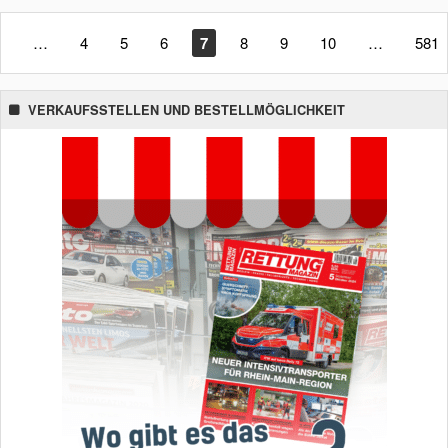
1
…
4
5
6
7
8
9
10
…
581
VERKAUFSSTELLEN UND BESTELLMÖGLICHKEIT