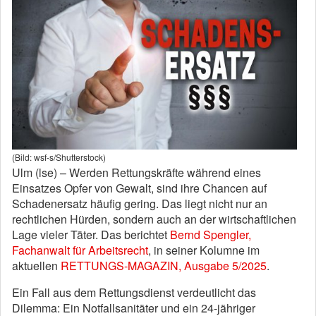
(Bild: wsf-s/Shutterstock)
Ulm (lse) – Werden Rettungskräfte während eines
Einsatzes Opfer von Gewalt, sind ihre Chancen auf
Schadenersatz häufig gering. Das liegt nicht nur an
rechtlichen Hürden, sondern auch an der wirtschaftlichen
Lage vieler Täter. Das berichtet
Bernd Spengler,
Fachanwalt für Arbeitsrecht
, in seiner Kolumne im
aktuellen
RETTUNGS-MAGAZIN, Ausgabe 5/2025
.
Ein Fall aus dem Rettungsdienst verdeutlicht das
Dilemma: Ein Notfallsanitäter und ein 24-jähriger