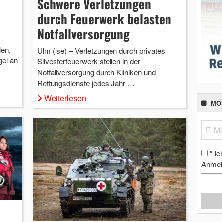
Schwere Verletzungen
durch Feuerwerk belasten
Notfallversorgung
len,
Ulm (lse) – Verletzungen durch privates
el an
Silvesterfeuerwerk stellen in der
Notfallversorgung durch Kliniken und
Rettungsdienste jedes Jahr …
Weiterlesen
MO
Ic
*
Anmel