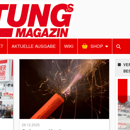
KT
AKTUELLE AUSGABE
WIKI
SHOP
VE
BE
29.12.2025