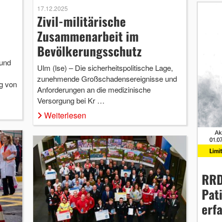
17.12.2025
Zivil-militärische
Zusammenarbeit im
Bevölkerungsschutz
 und
Ulm (lse) – Die sicherheitspolitische Lage,
zunehmende Großschadensereignisse und
g von
Anforderungen an die medizinische
Versorgung bei Kr …
Weiterlesen
RRD
Pat
erf