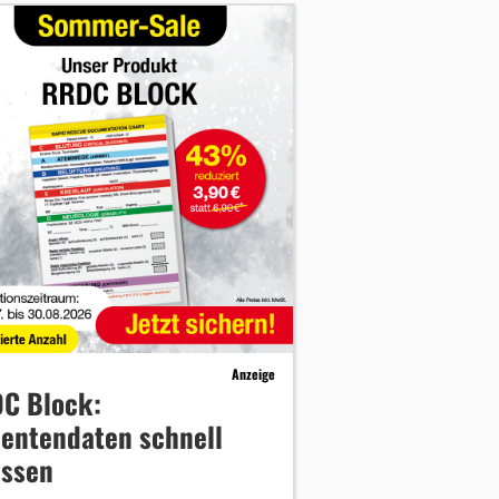
Anzeige
C Block:
ientendaten schnell
assen