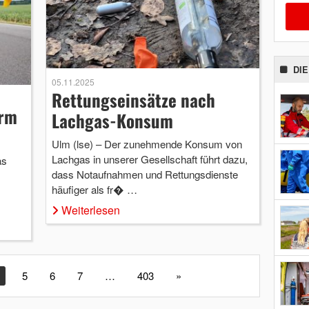
DI
05.11.2025
Rettungseinsätze nach
orm
Lachgas-Konsum
Ulm (lse) – Der zunehmende Konsum von
Lachgas in unserer Gesellschaft führt dazu,
as
dass Notaufnahmen und Rettungsdienste
häufiger als fr� …
Weiterlesen
4
5
6
7
…
403
»