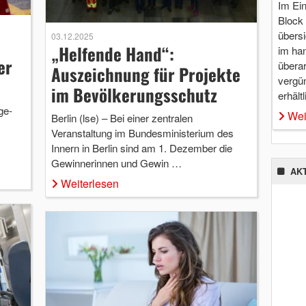
Im Ei
Block 
übersi
03.12.2025
„Helfende Hand“:
im ha
er
überar
Auszeichnung für Projekte
vergü
im Bevölkerungsschutz
erhältl
ge-
Wei
Berlin (lse) – Bei einer zentralen
Veranstaltung im Bundesministerium des
Innern in Berlin sind am 1. Dezember die
Gewinnerinnen und Gewin …
AK
Weiterlesen