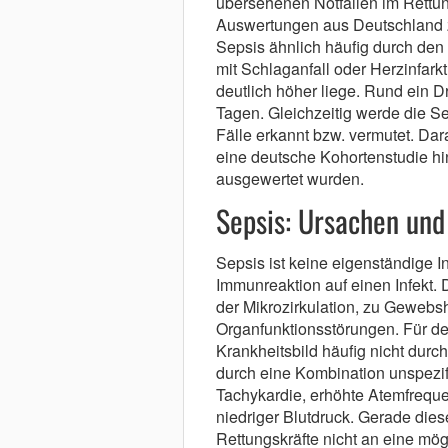
übersehenen Notfällen im Rettungs
Auswertungen aus Deutschland ze
Sepsis ähnlich häufig durch de
mit Schlaganfall oder Herzinfark
deutlich höher liege. Rund ein Dr
Tagen. Gleichzeitig werde die Sep
Fälle erkannt bzw. vermutet. Dar
eine deutsche Kohortenstudie hi
ausgewertet wurden.
Sepsis: Ursachen un
Sepsis ist keine eigenständige In
Immunreaktion auf einen Infekt.
der Mikrozirkulation, zu Gewebs
Organfunktionsstörungen. Für de
Krankheitsbild häufig nicht durc
durch eine Kombination unspezif
Tachykardie, erhöhte Atemfrequ
niedriger Blutdruck. Gerade die
Rettungskräfte nicht an eine mö