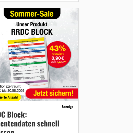
Anzeige
C Block:
ientendaten schnell
assen