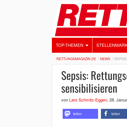
TOP-THEMEN
STELLENMAR
RETTUNGSMAGAZIN.DE
NEWS
SEPSIS
Sepsis: Rettungs
sensibilisieren
von
Lars Schmitz-Eggen
,
28. Janu
teilen
teilen