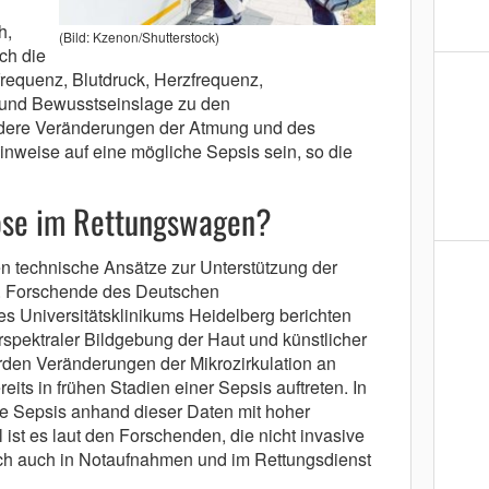
h,
(Bild: Kzenon/Shutterstock)
ch die
frequenz, Blutdruck, Herzfrequenz,
r und Bewusstseinslage zu den
ere Veränderungen der Atmung und des
inweise auf eine mögliche Sepsis sein, so die
ose im Rettungswagen?
n technische Ansätze zur Unterstützung der
. Forschende des Deutschen
 Universitätsklinikums Heidelberg berichten
rspektraler Bildgebung der Haut und künstlicher
werden Veränderungen der Mikrozirkulation an
its in frühen Stadien einer Sepsis auftreten. In
die Sepsis anhand dieser Daten mit hoher
 ist es laut den Forschenden, die nicht invasive
sch auch in Notaufnahmen und im Rettungsdienst