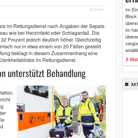
Im Ei
Anzeige
Block 
übersi
psis im Rettungsdienst nach Angaben der Sepsis-
im ha
eau wie bei Herzinfarkt oder Schlaganfall. Die
überar
d 32 Prozent jedoch deutlich höher. Gleichzeitig
vergü
inisch nur in etwa einem von 20 Fällen gestellt
erhältl
tiftung beklagt in diesem Zusammenhang eine
Wei
rankheitsbildes im Rettungsdienst.
n unterstützt Behandlung
AK
e
tation.
nicht
ig
der
ie
nd