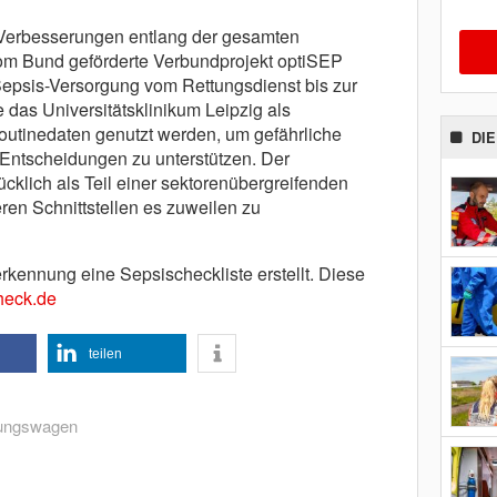
le Verbesserungen entlang der gesamten
vom Bund geförderte Verbundprojekt optiSEP
r Sepsis-Versorgung vom Rettungsdienst bis zur
e das Universitätsklinikum Leipzig als
 Routinedaten genutzt werden, um gefährliche
DI
 Entscheidungen zu unterstützen. Der
cklich als Teil einer sektorenübergreifenden
ren Schnittstellen es zuweilen zu
erkennung eine Sepsischeckliste erstellt. Diese
check.de
teilen
ungswagen