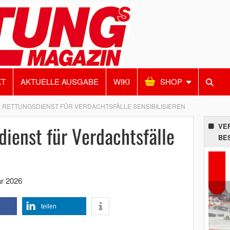
KT
AKTUELLE AUSGABE
WIKI
SHOP
: RETTUNGSDIENST FÜR VERDACHTSFÄLLE SENSIBILISIEREN
dienst für Verdachtsfälle
VE
BE
ar 2026
teilen