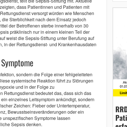
dienst, teilt die Sepsis-Stiftung mit. Aktuelle
igten, dass Patientinnen und Patienten mit
n Rettungsdienst versorgt würden wie Menschen
t, die Sterblichkeit nach dem Einsatz jedoch
ittel der Betroffenen sterbe innerhalb von 30
sis präklinisch nur in einem kleinen Teil der
auf weist die Sepsis-Stiftung unter Berufung auf
n, in der Rettungsdienst- und Krankenhausdaten
d Symptome
fektion, sondern die Folge einer fehlgeleiteten
 Diese systemische Reaktion führt zu Störungen
hypoxie und in der Folge zu
n Rettungsdienst bedeutet das, dass sich das
h ein einzelnes Leitsymptom ankündigt, sondern
ischer Zeichen: Fieber oder Untertemperatur,
RRD
enz, Bewusstseinsveränderungen oder ein
Pat
se unspezifischen Symptome lassen
erf
gliche Sepsis denken.