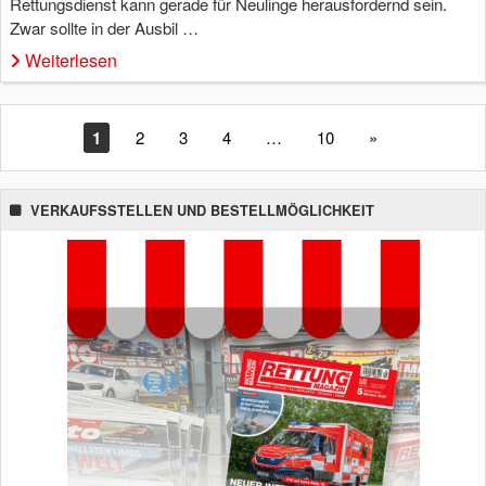
Rettungsdienst kann gerade für Neulinge herausfordernd sein.
Zwar sollte in der Ausbil …
Weiterlesen
1
2
3
4
…
10
»
VERKAUFSSTELLEN UND BESTELLMÖGLICHKEIT