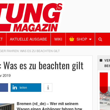
KT
AKTUELLE AUSGABE
WIKI
SHOP
ER FAHREN: WAS ES ZU BEACHTEN GILT
 Was es zu beachten gilt
VE
BE
ar 2019
teilen
Bremen (rd_de) – Wer mit seinem
Wagen einen Anhänger fahren bzw.