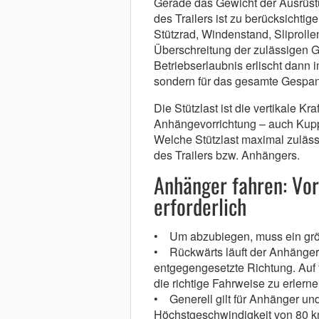
Gerade das Gewicht der Ausrüstu
des Trailers ist zu berücksichti
Stützrad, Windenstand, Sliproll
Überschreitung der zulässigen 
Betriebserlaubnis erlischt dann i
sondern für das gesamte Gespan
Die Stützlast ist die vertikale Kra
Anhängevorrichtung – auch Kupp
Welche Stützlast maximal zulässi
des Trailers bzw. Anhängers.
Anhänger fahren: Vor
erforderlich
• Um abzubiegen, muss ein größ
• Rückwärts läuft der Anhänger
entgegengesetzte Richtung. Auf f
die richtige Fahrweise zu erlerne
• Generell gilt für Anhänger und
Höchstgeschwindigkeit von 80 k