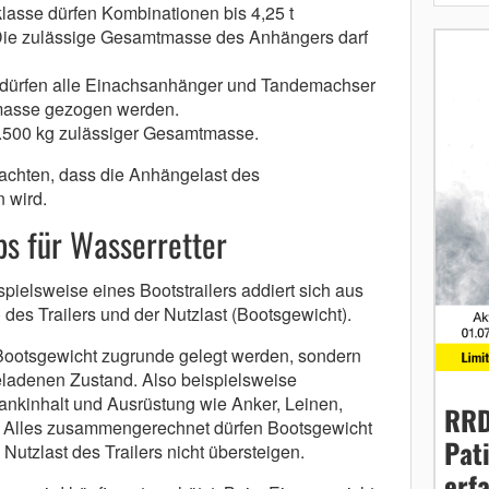
lasse dürfen Kombinationen bis 4,25 t
e zulässige Gesamtmasse des Anhängers darf
 dürfen alle Einachsanhänger und Tandemachser
tmasse gezogen werden.
3.500 kg zulässiger Gesamtmasse.
achten, dass die Anhängelast des
n wird.
ps für Wasserretter
ielsweise eines Bootstrailers addiert sich aus
des Trailers und der Nutzlast (Bootsgewicht).
e Bootsgewicht zugrunde gelegt werden, sondern
eladenen Zustand. Also beispielsweise
 Tankinhalt und Ausrüstung wie Anker, Leinen,
RRD
 Alles zusammengerechnet dürfen Bootsgewicht
Pat
utzlast des Trailers nicht übersteigen.
erf