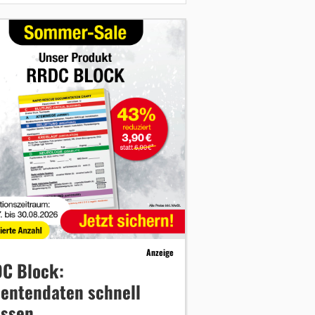
Anzeige
C Block:
ientendaten schnell
assen