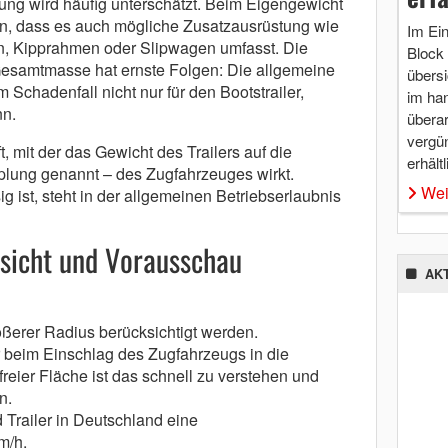
ng wird häufig unterschätzt. Beim Eigengewicht
gen, dass es auch mögliche Zusatzausrüstung wie
Im Ei
en, Kipprahmen oder Slipwagen umfasst. Die
Block 
Gesamtmasse hat ernste Folgen: Die allgemeine
übersi
m Schadenfall nicht nur für den Bootstrailer,
im ha
n.
überar
vergü
ft, mit der das Gewicht des Trailers auf die
erhältl
lung genannt – des Zugfahrzeuges wirkt.
Wei
g ist, steht in der allgemeinen Betriebserlaubnis
sicht und Vorausschau
AK
erer Radius berücksichtigt werden.
 beim Einschlag des Zugfahrzeugs in die
reier Fläche ist das schnell zu verstehen und
n.
 Trailer in Deutschland eine
m/h.