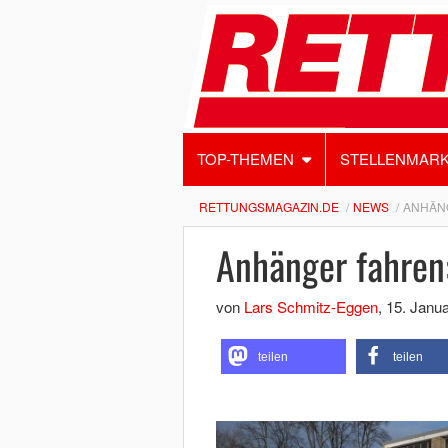
TOP-THEMEN
STELLENMAR
RETTUNGSMAGAZIN.DE
NEWS
ANHÄNG
Anhänger fahren:
von
Lars Schmitz-Eggen
,
15. Janu
teilen
teilen