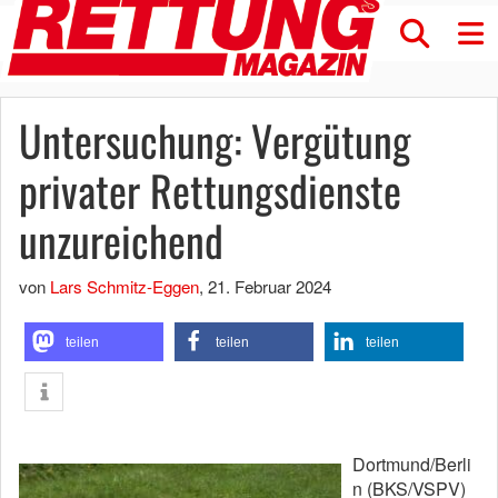
Untersuchung: Vergütung
privater Rettungsdienste
unzureichend
von
Lars Schmitz-Eggen
,
21. Februar 2024
teilen
teilen
teilen
Dortmund/Berli
n (BKS/VSPV)