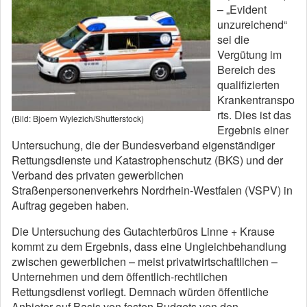
– „Evident
unzureichend“
sei die
Vergütung im
Bereich des
qualifizierten
Krankentranspo
rts. Dies ist das
(Bild: Bjoern Wylezich/Shutterstock)
Ergebnis einer
Untersuchung, die der Bundesverband eigenständiger
Rettungsdienste und Katastrophenschutz (BKS) und der
Verband des privaten gewerblichen
Straßenpersonenverkehrs Nordrhein-Westfalen (VSPV) in
Auftrag gegeben haben.
Die Untersuchung des Gutachterbüros Linne + Krause
kommt zu dem Ergebnis, dass eine Ungleichbehandlung
zwischen gewerblichen – meist privatwirtschaftlichen –
Unternehmen und dem öffentlich-rechtlichen
Rettungsdienst vorliegt. Demnach würden öffentliche
Anbieter auf Basis von festen Budgets von den