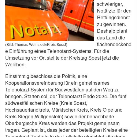
schwieriger,
Notärzte für den
Rettungsdienst
zu gewinnen.
Deshalb plant
das Land die
flächendeckend
(Bild: Thomas Weinstock/Kreis Soest)
e Einführung eines Telenotarzt-Systems. Für die
Umsetzung vor Ort stellte der Kreistag Soest jetzt die
Weichen.
Einstimmig beschloss die Politik, eine
Kooperationsvereinbarung für ein gemeinsames
Telenotarzt-System für Südwestfalen auf den Weg zu
bringen. Starten soll der Telenotarzt Ende 2024. Die fünf
südwestfälischen Kreise (Kreis Soest,
Hochsauerlandkreis, Märkischer Kreis, Kreis Olpe und
Kreis Siegen-Wittgenstein) sowie der benachbarte
Oberbergische Kreis werden das Projekt gemeinsam
tragen. Geplant ist, dass jeder der beteiligten Kreise eine
Telenotarzt-Zentrale in der Leitstelle einrichtet, die dann