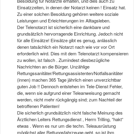
Besoldung für Notärzte erhalten, und dies auch zu
Einsatzzeiten, in denen der Notarzt keinen ! Einsatz hat.
Zu einer solchen Besoldung gehören weitere soziale
Leistungen und Erleichterungen im Alltagsleben.
Der Telenotarzt ist sicherlich eine dankbare und
grundsätzlich hervorragende Einrichtung. Jedoch nicht
für alle Einsätze! Einsätze gibt es genug, anlässlich
denen tatsächlich ein Notarzt nach wie vor vor Ort
erforderlich wird. Dies mit dem Telenotarzt kompensieren
zu wollen, ist falsch . Zumindest diesbezügliche
Nachrichten an die Bürger. Unzählige
Rettungssanitäter/Rettungsassistenten/Notfallsanitäter
(innen) machen 365 Tage jährlich einen unverzichtbar
guten Job !! Dennoch entstehen im Tele-Dienst Fehler,
die, wenn sie aufgrund einer Teleanweisung gemacht
werden, nicht mehr rückgängig sind; zum Nachteil der
betroffenen Patienten!
Die sicherlich grundsätzlich nicht falsche Meinung des
Ärztlichen Leiters Rettungsdienst , Herrn Trilling, “hakt“
etwas . Wenn es nur um die techn. Teleausrüstung
möglichst aller Rettungsfahrzeuge geht, so ist ihm