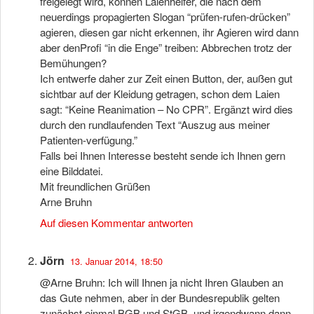
freigelegt wird, können Laienhelfer, die nach dem
neuerdings propagierten Slogan “prüfen-rufen-drücken”
agieren, diesen gar nicht erkennen, ihr Agieren wird dann
aber denProfi “in die Enge” treiben: Abbrechen trotz der
Bemühungen?
Ich entwerfe daher zur Zeit einen Button, der, außen gut
sichtbar auf der Kleidung getragen, schon dem Laien
sagt: “Keine Reanimation – No CPR”. Ergänzt wird dies
durch den rundlaufenden Text “Auszug aus meiner
Patienten-verfügung.”
Falls bei Ihnen Interesse besteht sende ich Ihnen gern
eine Bilddatei.
Mit freundlichen Grüßen
Arne Bruhn
Auf diesen Kommentar antworten
Jörn
13. Januar 2014, 18:50
@Arne Bruhn: Ich will Ihnen ja nicht Ihren Glauben an
das Gute nehmen, aber in der Bundesrepublik gelten
zunächst einmal BGB und StGB, und irgendwann dann