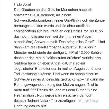
Hallo Jörn!
Den Glauben an das Gute im Menschen habe ich
spätestens 2010 verloren, als einem
Schwerstkrebskranken in einer Uni-Klinik noch die Zunge
herausgeschnitten wurde und die ehrenamtliche
Sterbehelferin auf ihre Frage an den Herrn Prof.Dr.Dr. ob
das noch nötig gewesen sei die (in meinen Augen
skandalöse) Antwort erhielt “Das bringt alles Geld!” – Und
dann kam die Rea-Kampagne August 2013: Allein in
Münster mobilisierte der dortige Uni-Prof 12.000 Schüler,
denen er das Motto “prüfen-rufen-drücken” verklickerte.
Seitdem habe ich eben Angst, daß mir so ein
‘begeisterter’ Ersthelfer den in meinen Augen schönsten
Tod vermasseln könnte. Und wenn da schon einer im
Schweiße seines Angesichts gedrückt hat – hat dann die
Rettungswagenbesatzung den Mut zu sagen: “Nichts
mehr tun!”??? Darum die Idee mit dem Button “keine
Reanimation”. Nun werde ich versuchen, da noch
(lesbar) “keinen Notarzt” hinzuzufügen – immer in der
Hoffnung das es hilft.