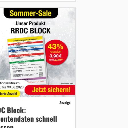
Anzeige
C Block:
ientendaten schnell
assen