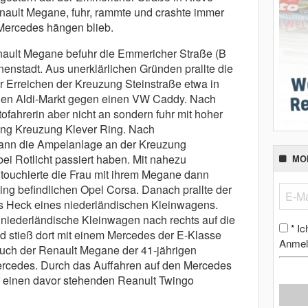
enault Megane, fuhr, rammte und crashte immer
Mercedes hängen blieb.
nault Megane befuhr die Emmericher Straße (B
nnenstadt. Aus unerklärlichen Gründen prallte die
r Erreichen der Kreuzung Steinstraße etwa in
igen Aldi-Markt gegen einen VW Caddy. Nach
fahrerin aber nicht an sondern fuhr mit hoher
ung Kreuzung Klever Ring. Nach
ann die Ampelanlage an der Kreuzung
ei Rotlicht passiert haben. Mit nahezu
MO
touchierte die Frau mit ihrem Megane dann
ing befindlichen Opel Corsa. Danach prallte der
as Heck eines niederländischen Kleinwagens.
 niederländische Kleinwagen nach rechts auf die
Ic
*
 stieß dort mit einem Mercedes der E-Klasse
Anmel
auch der Renault Megane der 41-jährigen
rcedes. Durch das Auffahren auf den Mercedes
 einen davor stehenden Reanult Twingo