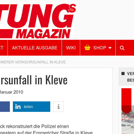
KT
AKTUELLE AUSGABE
WIKI
SHOP
WERER VERKEHRSUNFALL IN KLEVE
sunfall in Kleve
VE
BE
Januar 2010
teilen
ück rekonstruiert die Polizei einen
 gestern auf der Emmericher Straße in Kleve