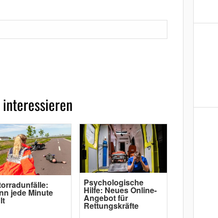
 interessieren
Psychologische
orradunfälle:
Hilfe: Neues Online-
n jede Minute
Angebot für
lt
Rettungskräfte