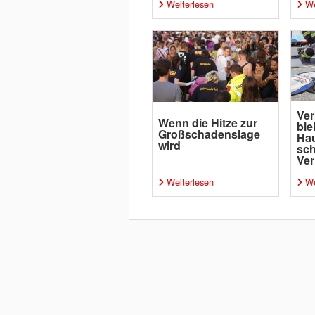
Weiterlesen
We
Ver
Wenn die Hitze zur
ble
Großschadenslage
Ha
wird
sc
Ver
Weiterlesen
We