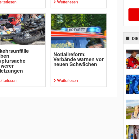
iterlesen
Weiterlesen
DI
kehrsunfälle
Notfallreform:
iben
Verbände warnen vor
uptursache
neuen Schwächen
hwerer
letzungen
iterlesen
Weiterlesen