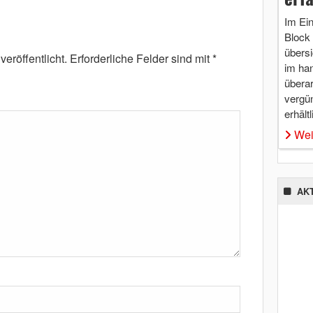
Im Ei
Block 
übersi
eröffentlicht.
Erforderliche Felder sind mit
*
im ha
überar
vergü
erhältl
Wei
AK