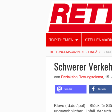
TOP-THEMEN
STELLENMAR
RETTUNGSMAGAZIN.DE
EINSÄTZE
SCH
Schwerer Verkehr
von
Redaktion Rettungsdienst
,
15. 
teilen
teilen
Kleve (rd.de / pol) – Stück für St
ungewöhnlichen Unfall, der sich