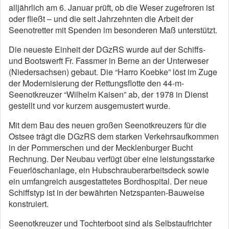
alljährlich am 6. Januar prüft, ob die Weser zugefroren ist
oder fließt – und die seit Jahrzehnten die Arbeit der
Seenotretter mit Spenden im besonderen Maß unterstützt.
Die neueste Einheit der DGzRS wurde auf der Schiffs-
und Bootswerft Fr. Fassmer in Berne an der Unterweser
(Niedersachsen) gebaut. Die “Harro Koebke” löst im Zuge
der Modernisierung der Rettungsflotte den 44-m-
Seenotkreuzer “Wilhelm Kaisen” ab, der 1978 in Dienst
gestellt und vor kurzem ausgemustert wurde.
Mit dem Bau des neuen großen Seenotkreuzers für die
Ostsee trägt die DGzRS dem starken Verkehrsaufkommen
in der Pommerschen und der Mecklenburger Bucht
Rechnung. Der Neubau verfügt über eine leistungsstarke
Feuerlöschanlage, ein Hubschrauberarbeitsdeck sowie
ein umfangreich ausgestattetes Bordhospital. Der neue
Schiffstyp ist in der bewährten Netzspanten-Bauweise
konstruiert.
Seenotkreuzer und Tochterboot sind als Selbstaufrichter