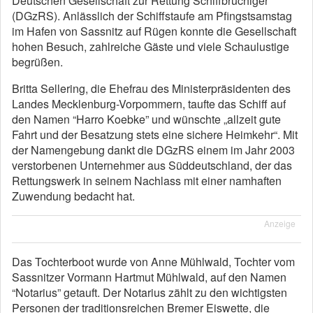
Deutschen Gesellschaft zur Rettung Schiffbrüchiger
(DGzRS). Anlässlich der Schiffstaufe am Pfingstsamstag
im Hafen von Sassnitz auf Rügen konnte die Gesellschaft
hohen Besuch, zahlreiche Gäste und viele Schaulustige
begrüßen.
Britta Sellering, die Ehefrau des Ministerpräsidenten des
Landes Mecklenburg-Vorpommern, taufte das Schiff auf
den Namen “Harro Koebke” und wünschte „allzeit gute
Fahrt und der Besatzung stets eine sichere Heimkehr“. Mit
der Namengebung dankt die DGzRS einem im Jahr 2003
verstorbenen Unternehmer aus Süddeutschland, der das
Rettungswerk in seinem Nachlass mit einer namhaften
Zuwendung bedacht hat.
Anzeige
Das Tochterboot wurde von Anne Mühlwald, Tochter vom
Sassnitzer Vormann Hartmut Mühlwald, auf den Namen
“Notarius” getauft. Der Notarius zählt zu den wichtigsten
Personen der traditionsreichen Bremer Eiswette, die