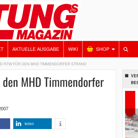
KT
AKTUELLE AUSGABE
WIKI
SHOP
D RTW FÜR DEN MHD TIMMENDORFER STRAND
r den MHD Timmendorfer
VE
BE
2007
teilen