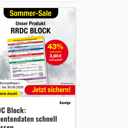
Anzeige
C Block:
ientendaten schnell
assen