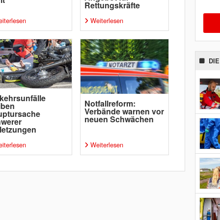
Rettungskräfte
iterlesen
Weiterlesen
DI
kehrsunfälle
Notfallreform:
iben
Verbände warnen vor
uptursache
neuen Schwächen
hwerer
letzungen
iterlesen
Weiterlesen