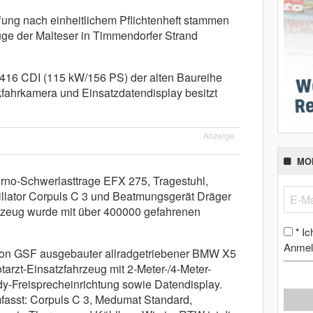
ung nach einheitlichem Pflichtenheft stammen
ge der Malteser in Timmendorfer Strand
416 CDI (115 kW/156 PS) der alten Baureihe
fahrkamera und Einsatzdatendisplay besitzt
Anzeige
MO
rno-Schwerlasttrage EFX 275, Tragestuhl,
illator Corpuls C 3 und Beatmungsgerät Dräger
zeug wurde mit über 400000 gefahrenen
Ic
*
Anmel
 von GSF ausgebauter allradgetriebener BMW X5
tarzt-Einsatzfahrzeug mit 2-Meter-/4-Meter-
y-Freisprecheinrichtung sowie Datendisplay.
fasst: Corpuls C 3, Medumat Standard,