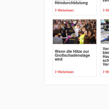
Hirndurchblutung
Weiterlesen
We
Ver
Wenn die Hitze zur
ble
Großschadenslage
Ha
wird
sc
Ver
Weiterlesen
We