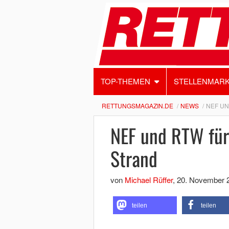
TOP-THEMEN
STELLENMAR
RETTUNGSMAGAZIN.DE
NEWS
NEF UN
NEF und RTW fü
Strand
von
Michael Rüffer
,
20. November 
teilen
teilen