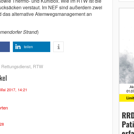
owie Thermo- und Kühlbox. Wie im RTW ist die
Rucksäcken verstaut. Im NEF sind außerdem zwei
nd das alternative Atemwegsmanagement an
mmendorfer Strand
)
teilen
,
Rettungsdienst
,
RTW
kel
 Mai 2017, 14:21
rten
RRD
Pat
:28
erf