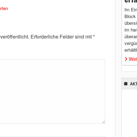
rten
Im Ei
Block 
übersi
im ha
überar
eröffentlicht.
Erforderliche Felder sind mit
*
vergü
erhältl
Wei
AK