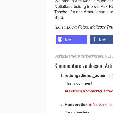
Weinmann Accuvac, Injektomat s
Notfallausrüstung in zwei Pax-
Taschen für das Ampullarium u
Bord.
(20.11.2007; Fotos: Malteser Ti
teilen
teilen
Schlagwörter:
Krankenwagen
,
NEF
Kommentare zu diesem Arti
rettungsdienst_admin
3.
This is comment
Auf diesen Kommentar antwo
Hanseretter
8. Mai 2017, 19
Geht’s wieder?