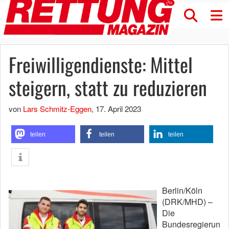
Freiwilligendienste: Mittel
steigern, statt zu reduzieren
von
Lars Schmitz-Eggen
,
17. April 2023
teilen
teilen
teilen
Berlin/Köln
(DRK/MHD) –
Die
Bundesregierun