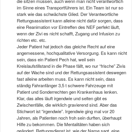
die sitzen müssen, auch wenn man nicht verantwortlich
im Sinne eines Transportführers ist. Ein Team ist nur so
stark wie das schwächste Glied. Der Verantwortliche
Rettungsassistent kann alleine nicht dafür sorgen, dass
eine Reanimation vor Eintreffen des NEF perfekt läuft,
wenn der Zivi es nicht schafft, Zugang und Infusion zu
richten etc. etc.
Jeder Patient hat jedoch das gleiche Recht auf eine
angemessene, hochqualitative Versorgung. Es kann nicht
sein, dass ein Patient Pech hat, weil sein
Kreislaufstillstand in die Phase fällt, wo nur “frische” Zivis
auf der Wache sind und der Rettungsassistent deswegen
fast alleine arbeiten muss. Es kann nicht sein, dass
ständig Fahranfänger 3,5 t schwere Fahrzeuge mit
Patient und Sonderrechten gen Krankenhaus lenken.
Klar, das alles läuft irgendwie und selten gibt es
Zwischenfälle, die wirklich gravierend sind. Aber das
Stichwort ist “irgendwie”. Irgendwie ging mal vor 20
Jahren, als Patienten noch froh sein durften, überhaupt
Hilfe zu bekommen. Die Mentalitäten haben sich
geändert. Rettungsdienst ist, wie der Name sagt, eine