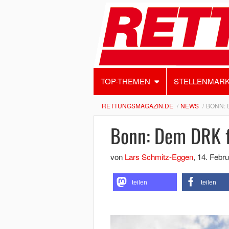
TOP-THEMEN
STELLENMAR
RETTUNGSMAGAZIN.DE
NEWS
BONN: 
Bonn: Dem DRK f
von
Lars Schmitz-Eggen
,
14. Febru
teilen
teilen