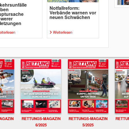
kehrsunfälle
Notfallreform:
iben
Verbände warnen vor
uptursache
neuen Schwächen
hwerer
letzungen
iterlesen
Weiterlesen
RETTUNGS-MAGAZIN
RETTU
AGAZIN
RETTUNGS-MAGAZIN
6/2025
5/2025