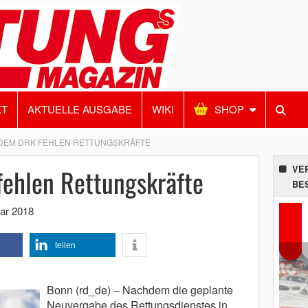
KT
AKTUELLE AUSGABE
WIKI
SHOP
DEM DRK FEHLEN RETTUNGSKRÄFTE
ehlen Rettungskräfte
VE
BE
ar 2018
teilen
Bonn (rd_de) – Nachdem die geplante
Neuvergabe des Rettungsdienstes in