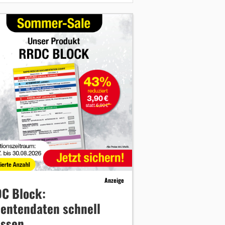
Anzeige
C Block:
ientendaten schnell
assen