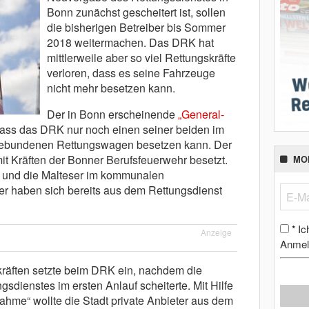
Bonn zunächst gescheitert ist, sollen
die bisherigen Betreiber bis Sommer
2018 weitermachen. Das DRK hat
mittlerweile aber so viel Rettungskräfte
verloren, dass es seine Fahrzeuge
nicht mehr besetzen kann.
Der in Bonn erscheinende
„General-
 dass das DRK nur noch einen seiner beiden im
ngebundenen Rettungswagen besetzen kann. Der
it Kräften der Bonner Berufsfeuerwehr besetzt.
MO
B und die Malteser im kommunalen
ter haben sich bereits aus dem Rettungsdienst
Ic
*
Anzeige
Anmel
äften setzte beim DRK ein, nachdem die
dienstes im ersten Anlauf scheiterte. Mit Hilfe
hme“ wollte die Stadt private Anbieter aus dem