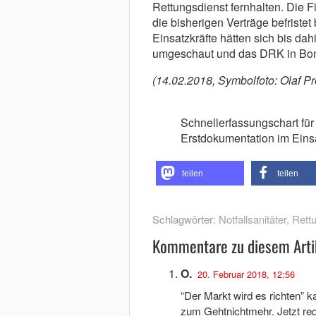
Rettungsdienst fernhalten. Die F
die bisherigen Verträge befriste
Einsatzkräfte hätten sich bis da
umgeschaut und das DRK in Bonn
(14.02.2018, Symbolfoto: Olaf Pr
Schnellerfassungschart für 
Erstdokumentation im Eins
teilen
teilen
Schlagwörter:
Notfallsanitäter
,
Rett
Kommentare zu diesem Arti
O.
20. Februar 2018, 12:56
“Der Markt wird es richten” k
zum Gehtnichtmehr. Jetzt reg