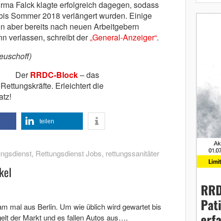
irma Falck klagte erfolgreich dagegen, sodass
t bis Sommer 2018 verlängert wurden. Einige
hin aber bereits nach neuen Arbeitgebern
 verlassen, schreibt der
„General-Anzeiger“
.
euschoff)
Der
RRDC-Block
– das
Rettungskräfte. Erleichtert die
atz!
teilen
ungsdienst
,
Rettungsdienst Jobs
,
rettungssanitäter
kel
RRD
Pat
am mal aus Berlin. Um wie üblich wird gewartet bis
erf
elt der Markt und es fallen Autos aus….