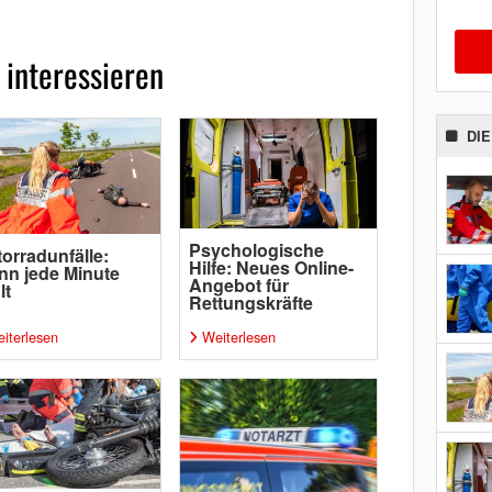
 interessieren
DI
Psychologische
orradunfälle:
Hilfe: Neues Online-
n jede Minute
Angebot für
lt
Rettungskräfte
iterlesen
Weiterlesen