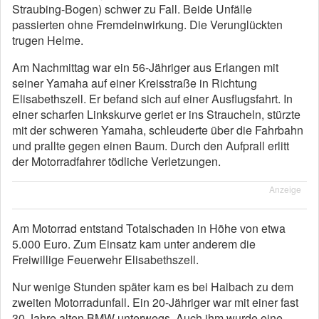
Straubing-Bogen) schwer zu Fall. Beide Unfälle
passierten ohne Fremdeinwirkung. Die Verunglückten
trugen Helme.
Am Nachmittag war ein 56-Jähriger aus Erlangen mit
seiner Yamaha auf einer Kreisstraße in Richtung
Elisabethszell. Er befand sich auf einer Ausflugsfahrt. In
einer scharfen Linkskurve geriet er ins Straucheln, stürzte
mit der schweren Yamaha, schleuderte über die Fahrbahn
und prallte gegen einen Baum. Durch den Aufprall erlitt
der Motorradfahrer tödliche Verletzungen.
Anzeige
Am Motorrad entstand Totalschaden in Höhe von etwa
5.000 Euro. Zum Einsatz kam unter anderem die
Freiwillige Feuerwehr Elisabethszell.
Nur wenige Stunden später kam es bei Haibach zu dem
zweiten Motorradunfall. Ein 20-Jähriger war mit einer fast
30 Jahre alten BMW unterwegs. Auch ihm wurde eine