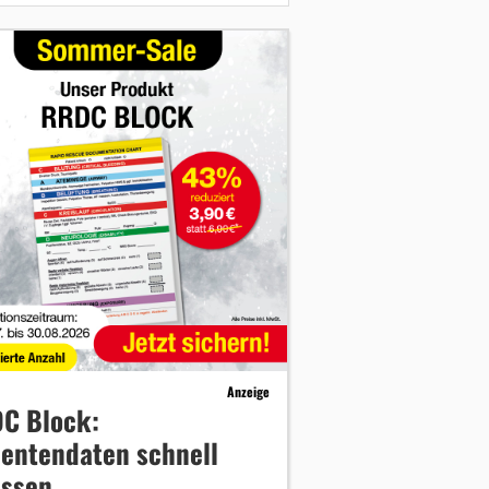
Anzeige
C Block:
ientendaten schnell
assen