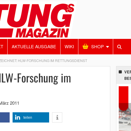
KT
AKTUELLE AUSGABE
WIKI
SHOP
EICHNET: HLW-FORSCHUNG IM RETTUNGSDIENST
HLW-Forschung im
VE
BE
 März 2011
teilen