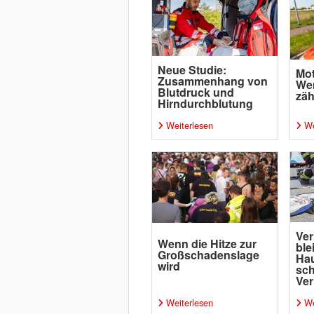
Neue Studie:
Mot
Zusammenhang von
Wen
Blutdruck und
zäh
Hirndurchblutung
Weiterlesen
We
Ver
Wenn die Hitze zur
ble
Großschadenslage
Ha
wird
sc
Ver
Weiterlesen
We