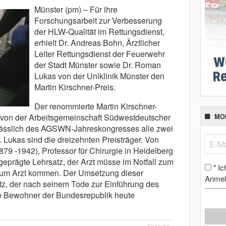
Münster (pm) – Für ihre
Forschungsarbeit zur Verbesserung
der HLW-Qualität im Rettungsdienst,
erhielt Dr. Andreas Bohn, Ärztlicher
Leiter Rettungsdienst der Feuerwehr
der Stadt Münster sowie Dr. Roman
Lukas von der Uniklinik Münster den
Martin Kirschner-Preis.
Der renommierte Martin Kirschner-
tet von der Arbeitsgemeinschaft Südwestdeutscher
MO
lässlich des AGSWN-Jahreskongresses alle zwei
. Lukas sind die dreizehnten Preisträger. Von
79 -1942), Professor für Chirurgie in Heidelberg
eprägte Lehrsatz, der Arzt müsse im Notfall zum
Ic
*
 zum Arzt kommen. Der Umsetzung dieser
Anmel
atz, der nach seinem Tode zur Einführung des
die Bewohner der Bundesrepublik heute
Anzeige