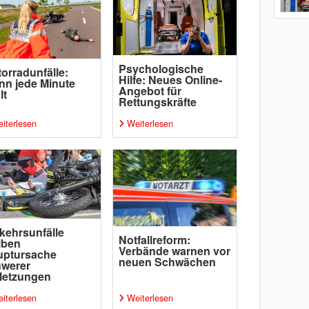
Psychologische
orradunfälle:
Hilfe: Neues Online-
n jede Minute
Angebot für
lt
Rettungskräfte
iterlesen
Weiterlesen
kehrsunfälle
Notfallreform:
iben
Verbände warnen vor
uptursache
neuen Schwächen
hwerer
letzungen
iterlesen
Weiterlesen