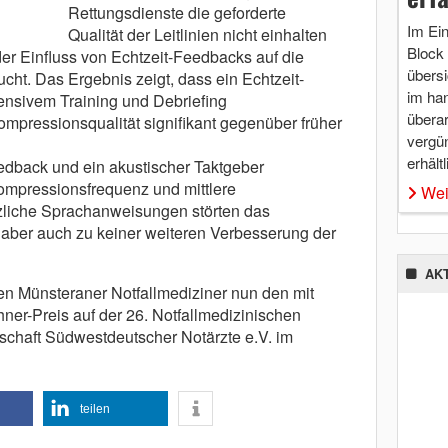
Rettungsdienste die geforderte
Im Ei
Qualität der Leitlinien nicht einhalten
Block 
er Einfluss von Echtzeit-Feedbacks auf die
übersi
cht. Das Ergebnis zeigt, dass ein Echtzeit-
im ha
ensivem Training und Debriefing
überar
pressionsqualität signifikant gegenüber früher
vergü
erhältl
eedback und ein akustischer Taktgeber
kompressionsfrequenz und mittlere
Wei
zliche Sprachanweisungen störten das
 aber auch zu keiner weiteren Verbesserung der
AK
iden Münsteraner Notfallmediziner nun den mit
hner-Preis auf der 26. Notfallmedizinischen
chaft Südwestdeutscher Notärzte e.V. im
teilen