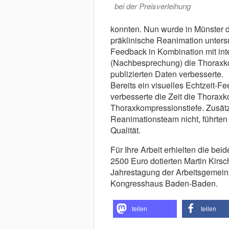
bei der Preisverleihung
konnten. Nun wurde in Münster d
präklinische Reanimation untersu
Feedback in Kombination mit int
(Nachbesprechung) die Thoraxkom
publizierten Daten verbesserte.
Bereits ein visuelles Echtzeit-F
verbesserte die Zeit die Thorax
Thoraxkompressionstiefe. Zusät
Reanimationsteam nicht, führten
Qualität.
Für Ihre Arbeit erhielten die be
2500 Euro dotierten Martin Kirsc
Jahrestagung der Arbeitsgemeins
Kongresshaus Baden-Baden.
teilen
teilen