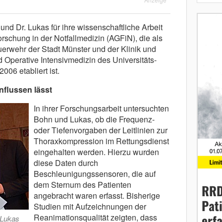
nd Dr. Lukas für ihre wissenschaftliche Arbeit
schung in der Notfallmedizin (AGFiN), die als
rwehr der Stadt Münster und der Klinik und
d Operative Intensivmedizin des Universitäts-
006 etabliert ist.
nflussen lässt
In ihrer Forschungsarbeit untersuchten
Bohn und Lukas, ob die Frequenz-
oder Tiefenvorgaben der Leitlinien zur
Thoraxkompression im Rettungsdienst
eingehalten werden. Hierzu wurden
diese Daten durch
Beschleunigungssensoren, die auf
dem Sternum des Patienten
RRD
angebracht waren erfasst. Bisherige
Pat
Studien mit Aufzeichnungen der
erf
Reanimationsqualität zeigten, dass
 Lukas