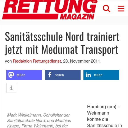
Sanitätsschule Nord trainiert
jetzt mit Medumat Transport
von
Redaktion Rettungsdienst
,
28. November 2011
teilen
teilen
teilen
Hamburg (pm) –
Weinmann
Mark Winkelmann, Schulleiter der
konnte die
Sanitätsschule Nord, und Matthias
Sanitätsschule in
Knape, Firma Weinmann, bei der