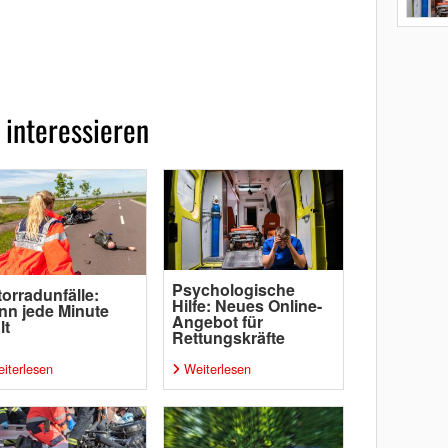
 interessieren
Psychologische
orradunfälle:
Hilfe: Neues Online-
n jede Minute
Angebot für
lt
Rettungskräfte
iterlesen
Weiterlesen