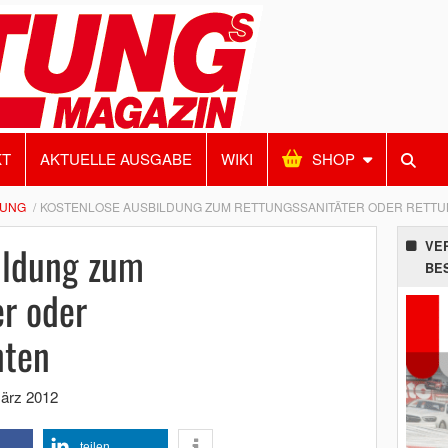
KT
AKTUELLE AUSGABE
WIKI
SHOP
DUNG
KOSTENLOSE AUSBILDUNG ZUM RETTUNGSSANITÄTER ODER RETT
ildung zum
VE
BE
r oder
nten
März 2012
teilen