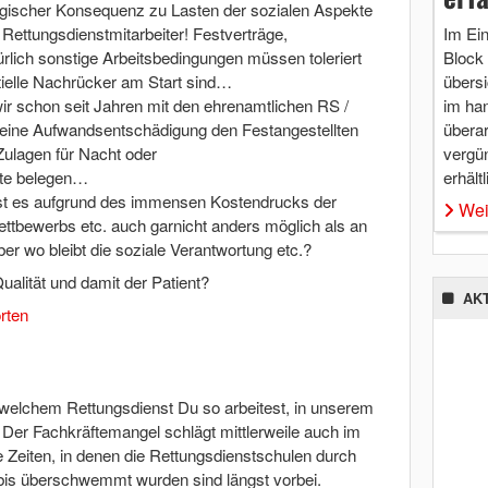
ogischer Konsequenz zu Lasten der sozialen Aspekte
Im Ei
n Rettungsdienstmitarbeiter! Festverträge,
Block 
ürlich sonstige Arbeitsbedingungen müssen toleriert
übersi
ielle Nachrücker am Start sind…
im ha
r schon seit Jahren mit den ehrenamtlichen RS /
überar
r eine Aufwandsentschädigung den Festangestellten
vergü
 Zulagen für Nacht oder
erhältl
te belegen…
ist es aufgrund des immensen Kostendrucks der
Wei
tbewerbs etc. auch garnicht anders möglich als an
er wo bleibt die soziale Verantwortung etc.?
Qualität und damit der Patient?
AK
rten
 welchem Rettungsdienst Du so arbeitest, in unserem
: Der Fachkräftemangel schlägt mittlerweile auch im
e Zeiten, in denen die Rettungsdienstschulen durch
bis überschwemmt wurden sind längst vorbei.