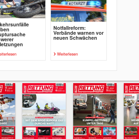
kehrsunfälle
Notfallreform:
iben
Verbände warnen vor
uptursache
neuen Schwächen
hwerer
letzungen
iterlesen
Weiterlesen