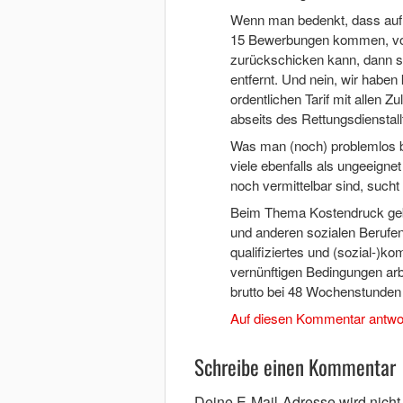
Wenn man bedenkt, dass auf 
15 Bewerbungen kommen, von
zurückschicken kann, dann si
entfernt. Und nein, wir haben
ordentlichen Tarif mit allen 
abseits des Rettungsdienstall
Was man (noch) problemlos b
viele ebenfalls als ungeeigne
noch vermittelbar sind, such
Beim Thema Kostendruck gebe
und anderen sozialen Berufen
qualifiziertes und (sozial-)k
vernünftigen Bedingungen arb
brutto bei 48 Wochenstunden
Auf diesen Kommentar antwo
Schreibe einen Kommentar
Deine E-Mail-Adresse wird nicht v