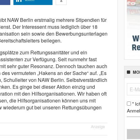
gibt NAW Berlin erstmalig mehrere Stipendien für
nst. Der Interessent muss lediglich über 18
rganisation sein sowie den Bewerbungsunterlagen
reitschaftsleiters beilegen.
gsplätze zum Rettungssanitäter und ein
sistenten zur Verfügung. Seit nunmehr fast
 mit sehr guter Resonanz. Dennoch tauchen auch
h des vermuteten „Hakens an der Sache“ auf. „Es
MO
n, Schulleiter von NAW Berlin. Selbstverständlich
en. Es ginge bei dieser Aktion einzig und
tion mit den Hilfsorganisationen. Wir haben oft
sen, die Hilfsorganisationen können uns mit
Ic
*
 wiederum gut bei unseren Rettungsübungen
Anmel
Anzeige