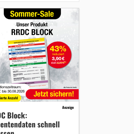
Anzeige
C Block:
ientendaten schnell
assen