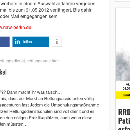
Bewerbern in einem Auswahlverfahren vergeben.
mal bis zum 31.05.2012 verlängert. Bis dahin
oder Mail eingegangen sein.
.naw-berlin.de
teilen
ettungsdienst
,
rettungssanitäter
kel
n??? Dann macht ihr was falsch…
nis, dass der Markt an Rettungsassistenten völlig
beitsagenturen fast Jedem die Umschulungsmaßnahme
RRD
zen Rettungsdienstschulen sind voll damit und es
ch den nötigen Praktikaplätzen, auch wenn diese
Pat
rden müssten…
erf