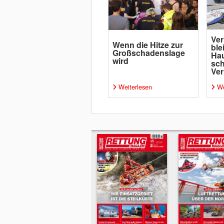
Ver
Wenn die Hitze zur
ble
Großschadenslage
Ha
wird
sc
Ver
Weiterlesen
We