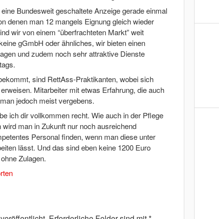
eine Bundesweit geschaltete Anzeige gerade einmal
 denen man 12 mangels Eignung gleich wieder
nd wir von einem “überfrachteten Markt” weit
 keine gGmbH oder ähnliches, wir bieten einen
Zulagen und zudem noch sehr attraktive Dienste
tags.
ekommt, sind RettAss-Praktikanten, wobei sich
t erweisen. Mitarbeiter mit etwas Erfahrung, die auch
t man jedoch meist vergebens.
 ich dir vollkommen recht. Wie auch in der Pflege
 wird man in Zukunft nur noch ausreichend
ompetentes Personal finden, wenn man diese unter
eiten lässt. Und das sind eben keine 1200 Euro
 ohne Zulagen.
rten
eröffentlicht.
Erforderliche Felder sind mit
*