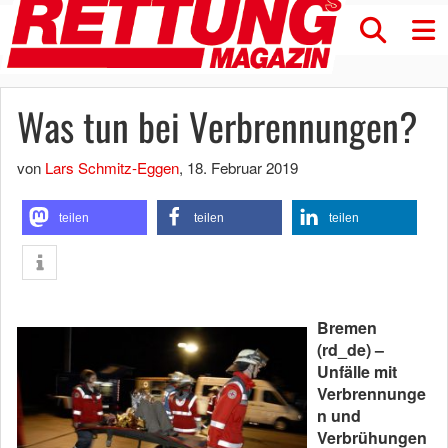
Was tun bei Verbrennungen?
von
Lars Schmitz-Eggen
,
18. Februar 2019
teilen
teilen
teilen
Bremen
(rd_de) –
Unfälle mit
Verbrennunge
n und
Verbrühungen