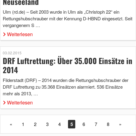
Neuseeland
Ulm (rd.de) – Seit 2003 wurde in Ulm als „Christoph 22“ ein
Rettungshubschrauber mit der Kennung D-HBND eingesetzt. Seit
vergangenem S …
Weiterlesen
03.02.2015
DRF Luftrettung: Über 35.000 Einsätze in
2014
Filderstadt (DRF) – 2014 wurden die Rettungshubschrauber der
DRF Luftrettung zu 35.368 Einsätzen alarmiert. 536 Einsätze
mehr als 2013, …
Weiterlesen
«
1
2
3
4
5
6
7
8
»