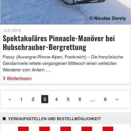
10.01.2019
Spektakuläres Pinnacle-Manöver bei
Hubschrauber-Bergrettung
Passy (Auvergne-Rhone-Alpen, Frankreich) – Die französische
Gendarmerie rettete vergangenen Mittwoch einen verletzten
Wanderer vom Antern …
Weiterlesen
«
1
2
3
4
5
6
…
8
»
VERKAUFSSTELLEN UND BESTELLMÖGLICHKEIT