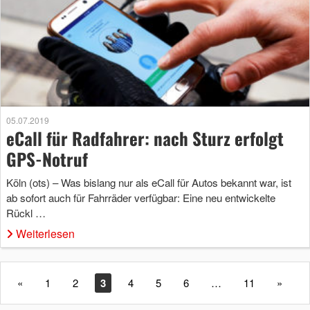
05.07.2019
eCall für Radfahrer: nach Sturz erfolgt
GPS-Notruf
Köln (ots) – Was bislang nur als eCall für Autos bekannt war, ist
ab sofort auch für Fahrräder verfügbar: Eine neu entwickelte
Rückl …
Weiterlesen
«
1
2
3
4
5
6
…
11
»