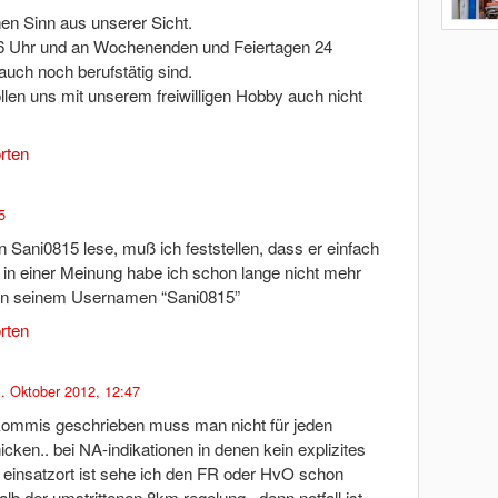
en Sinn aus unserer Sicht.
6 Uhr und an Wochenenden und Feiertagen 24
 auch noch berufstätig sind.
ollen uns mit unserem freiwilligen Hobby auch nicht
rten
5
ani0815 lese, muß ich feststellen, dass er einfach
 in einer Meinung habe ich schon lange nicht mehr
n in seinem Usernamen “Sani0815”
rten
. Oktober 2012, 12:47
kommis geschrieben muss man nicht für jeden
icken.. bei NA-indikationen in denen kein explizites
m einsatzort ist sehe ich den FR oder HvO schon
alb der umstrittenen 8km regelung.. denn notfall ist