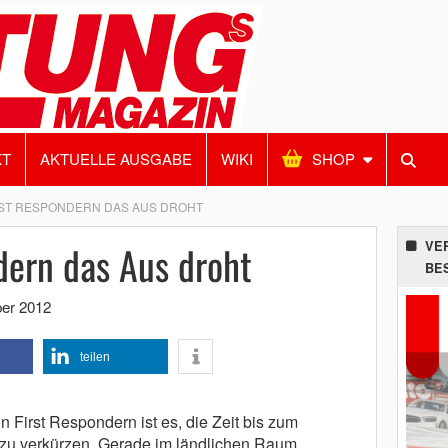
KT
AKTUELLE AUSGABE
WIKI
SHOP
ST RESPONDERN DAS AUS DROHT
dern das Aus droht
VE
BE
ber 2012
teilen
 First Respondern ist es, die Zeit bis zum
 zu verkürzen. Gerade im ländlichen Raum