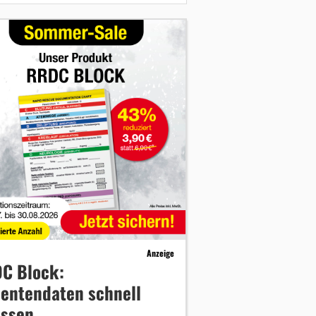
Anzeige
C Block:
ientendaten schnell
assen