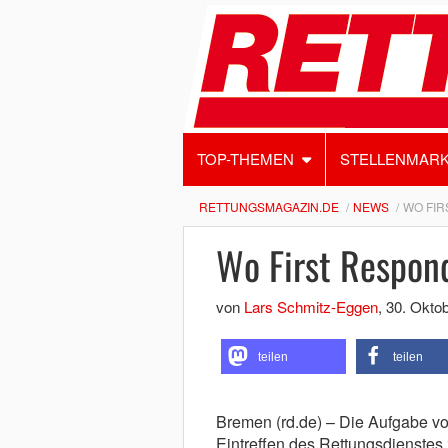
TOP-THEMEN
STELLENMAR
RETTUNGSMAGAZIN.DE
NEWS
WO FIR
Wo First Respon
von
Lars Schmitz-Eggen
,
30. Okto
teilen
teilen
Bremen (rd.de) – Die Aufgabe von
Eintreffen des Rettungsdienstes