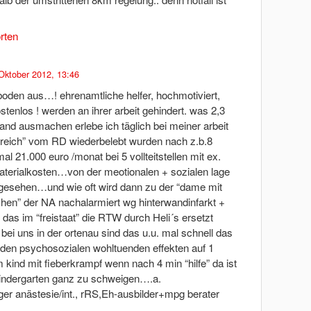
rten
Oktober 2012, 13:46
boden aus…! ehrenamtliche helfer, hochmotiviert,
tenlos ! werden an ihrer arbeit gehindert. was 2,3
stand ausmachen erlebe ich täglich bei meiner arbeit
greich” vom RD wiederbelebt wurden nach z.b.8
l 21.000 euro /monat bei 5 vollteitstellen mit ex.
aterialkosten…von der meotionalen + sozialen lage
gesehen…und wie oft wird dann zu der “dame mit
hen” der NA nachalarmiert wg hinterwandinfarkt +
das im “freistaat” die RTW durch Heli´s ersetzt
bei uns in der ortenau sind das u.u. mal schnell das
den psychosozialen wohltuenden effekten auf 1
 kind mit fieberkrampf wenn nach 4 min “hilfe” da ist
kindergarten ganz zu schweigen….a.
r anästesie/int., rRS,Eh-ausbilder+mpg berater