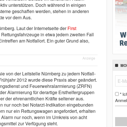
ektiv unterstützen. Doch während in einigen
teme geschaffen werden, stehen in anderen
te vor dem Aus.
rnberg. Laut der Internetseite der
First
 Rettungsfahrzeuge in etwa jedem zweiten Fall
ntreffen am Notfallort. Ein guter Grund also,
Anzeige
MO
ie von der Leitstelle Nürnberg zu jedem Notfall-
 Frühjahr 2012 wurde diese Praxis aber geändert.
ungsdienst und Feuerwehralarmierung (ZRFN)
 der Alarmierung für derartige Ersthelfergruppen
Ic
*
r der ehrenamtlichen Kräfte seltener aus.
Anmel
en nur noch bei Notarzt-Indikation eingebunden
ern nur ein Rettungswagen angefordert, erhalten
n Alarm nur noch, wenn im Umkreis von acht
gsmittel zur Verfügung steht.