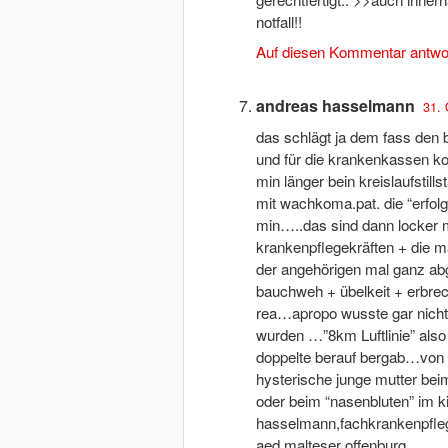
notfall!!
Auf diesen Kommentar antwo
andreas hasselmann
31. 
das schlägt ja dem fass den 
und für die krankenkassen kos
min länger bein kreislaufstill
mit wachkoma.pat. die “erfol
min…..das sind dann locker ma
krankenpflegekräften + die m
der angehörigen mal ganz ab
bauchweh + übelkeit + erbrec
rea…apropo wusste gar nicht 
wurden …”8km Luftlinie” also 
doppelte berauf bergab…von 
hysterische junge mutter beim
oder beim “nasenbluten” im 
hasselmann,fachkrankenpflege
aed,malteser offenburg