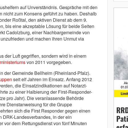
ushelfern auf Unverständnis. Gespräche mit den
en nicht zum Konsens geführt zu haben. Deshalb
onder Roßtal, den aktiven Dienst ab dem 9.
n, bis eine akzeptable Lösung für beide Seiten
arkt Cadolzburg, einer Nachbargemeinde von
r unzufrieden und machen ihren Unmut via
s der Luft gegriffen, sondern wird in einem
nministeriums
von 2011 vorgegeben.
in der Gemeinde Bellheim (Rheinland-Pfalz).
ruppen
seit elf Jahren im Einsatz. Anfang 2012
rden, die Einsatzindikationen auf Notarzt-
hrte zu einer Halbierung der First-Responder-
ätze pro Jahr). Die veranlassende Behörde
hre Dienstanweisung für die Gruppe
RRD
ehrten sich die First Responder gegen einen
Pat
n DRK-Landesverbandes, in der ein
er vor dem Rettungsdienst von fünf Minuten
erf