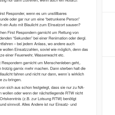
rst Responder, wenn es um unstillbares
wunde oder gar nur um eine “betrunkene Person”
 ein Auto mit Blaulicht zum EInsatzort sausen?
chen First Respondern garnicht um Rettung von
enden “Sekunden” bei einer Renimation oder dergl.
chtfahren – bei jedem Anlass, wo andere auch
ie wollen Einsatzzahlen, soviel wie möglich, denn das
ätze einer Feuerwehr, Wasserwacht etc.
t Respondern garnicht um Menschenleben geht,.
n trotzig garnix mehr machen. Dann sterben halt die
Blaulicht fahren und nicht nur dann, wenn´s wirklich
fe zu bringen.
von sich aus schon festgelegt, dass sie nur zu NA-
n wollen oder wenn der nächstliegende RTW nicht
 Ortskenntnis (z.B. zur Lotsung RTW) benötigt
und sinnvoll. Alles Andere ist nur Einsatz- und