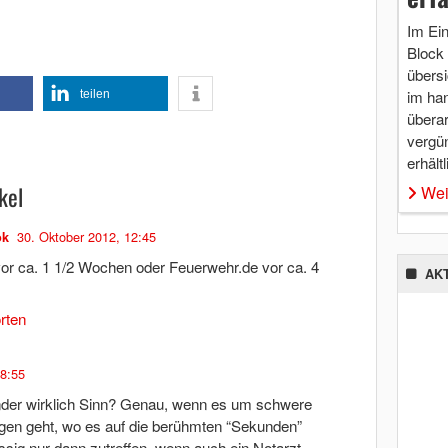
Im Ei
Block 
übersi
im ha
teilen
überar
vergü
erhältl
kel
Wei
30. Oktober 2012, 12:45
ok
vor ca. 1 1/2 Wochen oder Feuerwehr.de vor ca. 4
AK
rten
18:55
der wirklich Sinn? Genau, wenn es um schwere
gen geht, wo es auf die berühmten “Sekunden”
sig nur dann zutreffen, wenn auch ein Notarzt