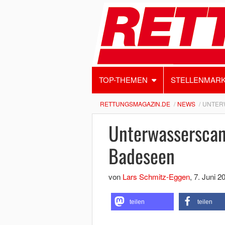
TOP-THEMEN
STELLENMAR
RETTUNGSMAGAZIN.DE
NEWS
UNTER
Unterwasserscan
Badeseen
von
Lars Schmitz-Eggen
,
7. Juni 2
teilen
teilen