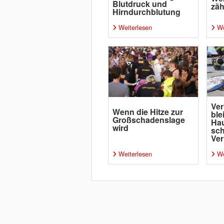
Blutdruck und
zäh
Hirndurchblutung
Weiterlesen
We
Ver
Wenn die Hitze zur
ble
Großschadenslage
Ha
wird
sc
Ver
Weiterlesen
We