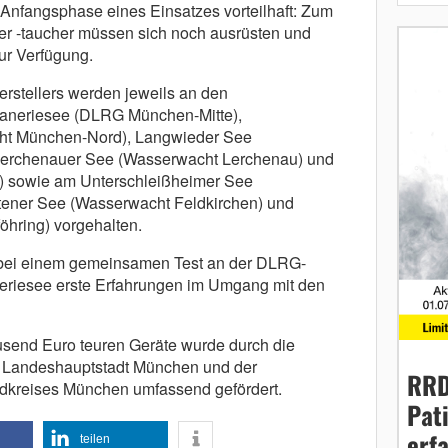
r Anfangsphase eines Einsatzes vorteilhaft: Zum
er -taucher müssen sich noch ausrüsten und
zur Verfügung.
rstellers werden jeweils an den
saneriesee (DLRG München-Mitte),
ht München-Nord), Langwieder See
erchenauer See (Wasserwacht Lerchenau) und
 sowie am Unterschleißheimer See
tener See (Wasserwacht Feldkirchen) und
hring) vorgehalten.
 bei einem gemeinsamen Test an der DLRG-
eriesee erste Erfahrungen im Umgang mit den
usend Euro teuren Geräte wurde durch die
r Landeshauptstadt München und der
RRD
ndkreises München umfassend gefördert.
Pat
erf
teilen