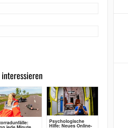
 interessieren
Psychologische
orradunfälle:
Hilfe: Neues Online-
n jede Minute