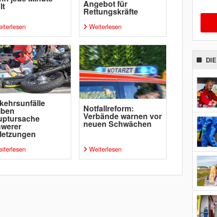
Angebot für
lt
Rettungskräfte
iterlesen
Weiterlesen
DI
kehrsunfälle
Notfallreform:
iben
Verbände warnen vor
uptursache
neuen Schwächen
hwerer
letzungen
iterlesen
Weiterlesen