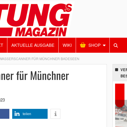
KT
AKTUELLE AUSGABE
WIKI
SHOP
WASSERSCANNER FÜR MÜNCHNER BADESEEN
ner für Münchner
VE
BE
023
teilen