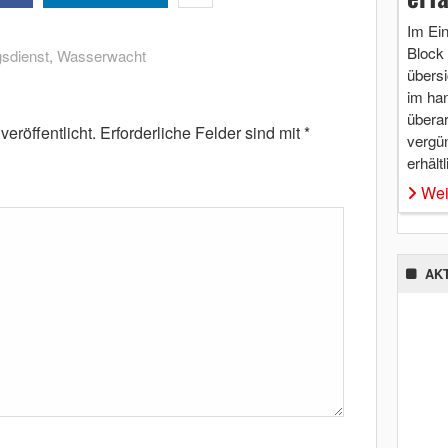
Im Ei
Block 
sdienst
,
Wasserwacht
übersi
im ha
überar
eröffentlicht.
Erforderliche Felder sind mit
*
vergü
erhältl
Wei
AK