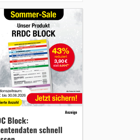
Anzeige
C Block:
ientendaten schnell
assen