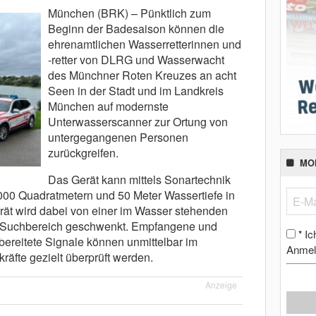
München (BRK) – Pünktlich zum
Beginn der Badesaison können die
ehrenamtlichen Wasserretterinnen und
-retter von DLRG und Wasserwacht
des Münchner Roten Kreuzes an acht
Seen in der Stadt und im Landkreis
München auf modernste
Unterwasserscanner zur Ortung von
untergegangenen Personen
zurückgreifen.
MO
Das Gerät kann mittels Sonartechnik
000 Quadratmetern und 50 Meter Wassertiefe in
rät wird dabei von einer im Wasser stehenden
n Suchbereich geschwenkt. Empfangene und
Ic
*
ufbereitete Signale können unmittelbar im
Anmel
räfte gezielt überprüft werden.
Anzeige