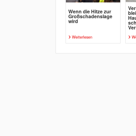
Ver
Wenn die Hitze zur
ble
Großschadenslage
Ha
wird
sc
Ver
Weiterlesen
We