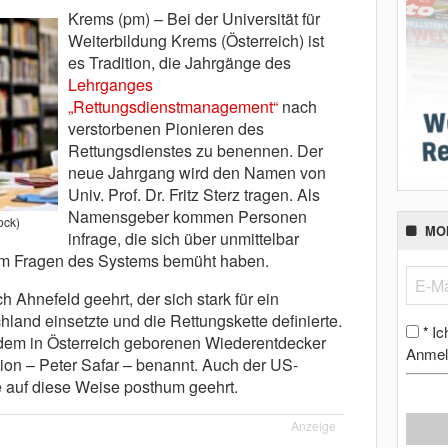
Krems (pm) – Bei der Universität für
Weiterbildung Krems (Österreich) ist
es Tradition, die Jahrgänge des
Lehrganges
„Rettungsdienstmanagement“
nach
verstorbenen Pionieren des
Rettungsdienstes zu benennen. Der
neue Jahrgang wird den Namen von
Univ. Prof. Dr. Fritz Sterz tragen. Als
Namensgeber kommen Personen
ock)
MO
infrage, die sich über unmittelbar
um Fragen des Systems bemüht haben.
 Ahnefeld geehrt, der sich stark für ein
chland einsetzte und die Rettungskette definierte.
Ic
*
dem in Österreich geborenen Wiederentdecker
Anmel
on – Peter Safar – benannt. Auch der US-
auf diese Weise posthum geehrt.
Anzeige