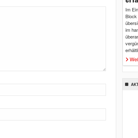
Im Ei
Block 
übersi
im ha
überar
vergü
erhältl
Wei
AK