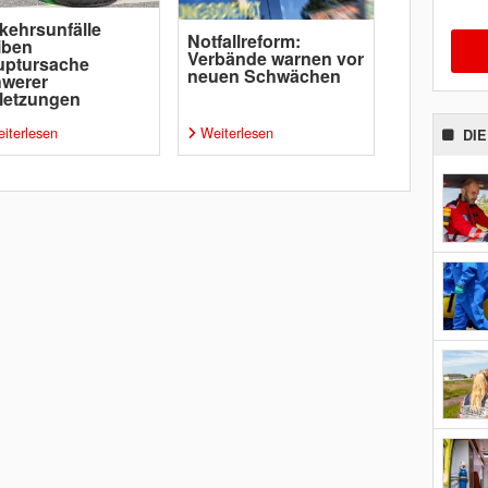
kehrsunfälle
Notfallreform:
iben
Verbände warnen vor
uptursache
neuen Schwächen
hwerer
letzungen
iterlesen
Weiterlesen
DI