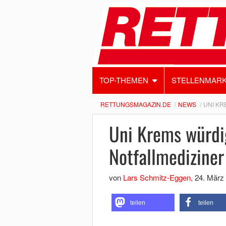
TOP-THEMEN
STELLENMAR
RETTUNGSMAGAZIN.DE
NEWS
UNI KR
Uni Krems würdi
Notfallmediziner
von
Lars Schmitz-Eggen
,
24. März
teilen
teilen