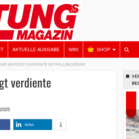
KT
AKTUELLE AUSGABE
WIKI
SHOP
EMS WÜRDIGT VERDIENTE NOTFALLMEDIZINER
gt verdiente
VE
BE
 2025
teilen