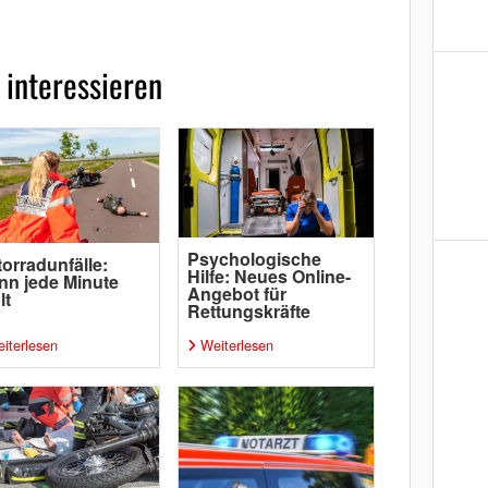
 interessieren
Psychologische
orradunfälle:
Hilfe: Neues Online-
n jede Minute
Angebot für
lt
Rettungskräfte
iterlesen
Weiterlesen