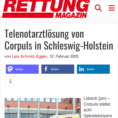
Telenotarztlösung von
Corpuls in Schleswig-Holstein
von
Lars Schmitz-Eggen
,
12. Februar 2025
teilen
teilen
teilen
Lübeck (pm) –
Corpuls stattet
acht
Gebietskörpers