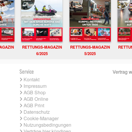
RETTUNGS-MAGAZIN
RETTU
AGAZIN
RETTUNGS-MAGAZIN
6/2025
5/2025
Service
Vertrag w
Kontakt
Impressum
AGB Shop
AGB Online
AGB Print
Datenschutz
Cookie-Manager
Nutzungsbedingungen
Verträge hier kündigen