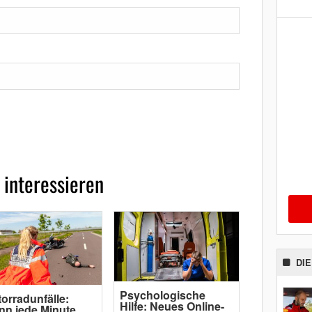
 interessieren
DI
Psychologische
orradunfälle:
Hilfe: Neues Online-
n jede Minute