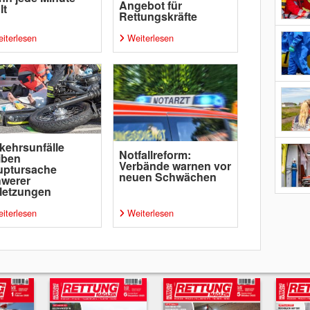
Angebot für
lt
Rettungskräfte
iterlesen
Weiterlesen
kehrsunfälle
Notfallreform:
iben
Verbände warnen vor
uptursache
neuen Schwächen
hwerer
letzungen
iterlesen
Weiterlesen