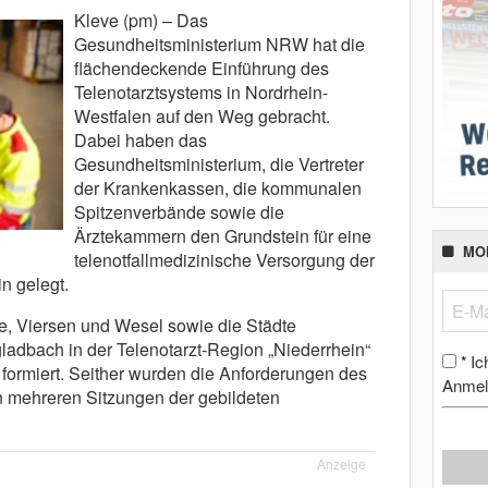
Kleve (pm) – Das
Gesundheitsministerium NRW hat die
flächendeckende Einführung des
Telenotarztsystems in Nordrhein-
Westfalen auf den Weg gebracht.
Dabei haben das
Gesundheitsministerium, die Vertreter
der Krankenkassen, die kommunalen
Spitzenverbände sowie die
Ärztekammern den Grundstein für eine
MO
telenotfallmedizinische Versorgung der
n gelegt.
e, Viersen und Wesel sowie die Städte
adbach in der Telenotarzt-Region „Niederrhein“
Ic
*
 formiert. Seither wurden die Anforderungen des
Anmel
n mehreren Sitzungen der gebildeten
Anzeige