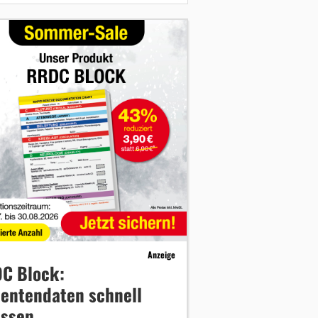
Anzeige
C Block:
ientendaten schnell
assen