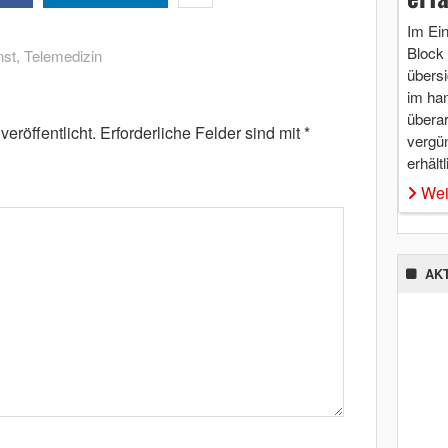
Im Ei
Block 
nst
,
Telemedizin
übersi
im ha
überar
eröffentlicht.
Erforderliche Felder sind mit
*
vergü
erhältl
Wei
AK