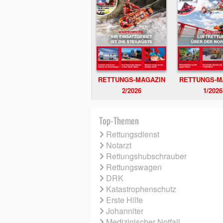
RETTUNGS-MAGAZIN
RETTUNGS-M
2/2026
1/2026
Top-Themen
Rettungsdienst
Notarzt
Rettungshubschrauber
Rettungswagen
DRK
Katastrophenschutz
Erste Hilfe
Johanniter
Medizinischer Notfall