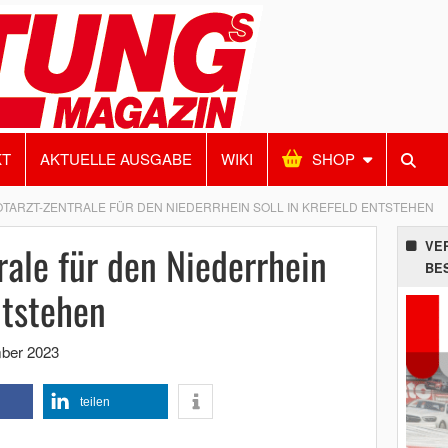
KT
AKTUELLE AUSGABE
WIKI
SHOP
TARZT-ZENTRALE FÜR DEN NIEDERRHEIN SOLL IN KREFELD ENTSTEHEN
rale für den Niederrhein
VE
BE
ntstehen
ber 2023
teilen