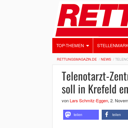
TOP-THEMEN
STELLENMAR
RETTUNGSMAGAZIN.DE
NEWS
TELENO
Telenotarzt-Zent
soll in Krefeld e
von
Lars Schmitz-Eggen
,
2. Novem
teilen
teilen