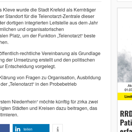
 Kleve wurde die Stadt Krefeld als Kernträger
er Standort für die Telenotarzt-Zentrale dieser
der dortigen integrierten Leitstelle aus dem Jahr
umlichen und organisatorischen
n Platz, um der Funktion „Telenotarzt“ beste
hen.
 öffentlich-rechtliche Vereinbarung als Grundlage
ng der Umsetzung erstellt und den politischen
ur Entscheidung vorgelegt.
Klärung von Fragen zu Organisation, Ausbildung
der „Telenotarzt“ in den Probebetrieb
tem Niederrhein“ möchte künftig für zirka zwei
ligten Städten und Kreisen dazu beitragen, das
RRD
timieren.
Pat
erf
teilen