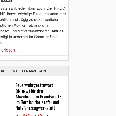
nsatz zählt jede Information. Der RRDC
hilft Ihnen, wichtige Patientenparameter
chtlich und zügig zu dokumentieren –
ndlichen A6-Format, praxisnah
beitet und direkt einsatzbereit. Aktuell
nstigt in unserem im Sommer-Sale
ich!
terlesen
TUELLE STELLENANZEIGEN
Feuerwehrgerätewart
(d/m/w) für den
Abwehrenden Brandschutz
im Bereich der Kraft- und
Nutzfahrzeugwerkstatt
Stadt Celle, Celle