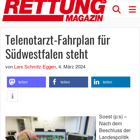
Telenotarzt-Fahrplan für
Südwestfalen steht
von
Lars Schmitz-Eggen
,
4. März 2024
teilen
teilen
teilen
Soest (p:s) –
Nach dem
Beschluss der
Landespolitik