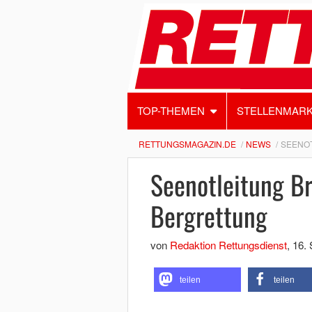
TOP-THEMEN
STELLENMAR
RETTUNGSMAGAZIN.DE
NEWS
SEENO
Seenotleitung B
Bergrettung
von
Redaktion Rettungsdienst
,
16.
teilen
teilen