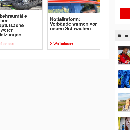
kehrsunfälle
Notfallreform:
iben
Verbände warnen vor
uptursache
neuen Schwächen
hwerer
letzungen
DI
iterlesen
Weiterlesen