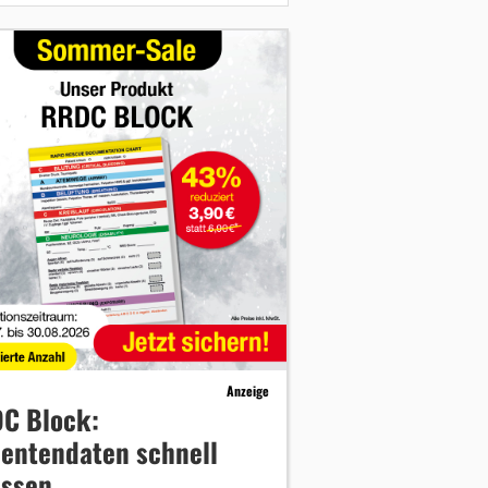
Anzeige
C Block:
ientendaten schnell
assen