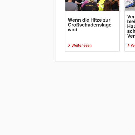
Ver
Wenn die Hitze zur
ble
Großschadenslage
Ha
wird
sc
Ver
Weiterlesen
We