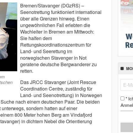
Bremen/Stavanger (DGzRS) –
Seenotrettung funktioniert international
über alle Grenzen hinweg. Einen
ungewöhnlichen Fall erlebten die
Wachleiter in Bremen am Mittwoch:
Sie halfen dem
Rettungskoordinationszentrum für
Land- und Seerettung im
norwegischen Stavenger in Not
geratene deutsche Bergwanderer zu
MO
retten.
vom
Das JRCC Stavanger (Joint Rescue
tschen
Coordination Centre, zuständig für
Land- und Seenotrettung) in Norwegen
Ic
*
r Suche nach einem deutschen Paar. Die beiden
Anmel
 unterwegs, sondern hatten auf einer
einem 800 Meter hohen Berg am Vindafjord
tavanger) in dichtem Nebel die Orientierung