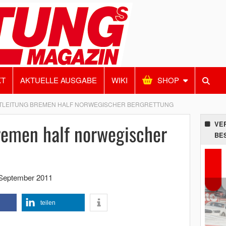
KT
AKTUELLE AUSGABE
WIKI
SHOP
TLEITUNG BREMEN HALF NORWEGISCHER BERGRETTUNG
remen half norwegischer
VE
BE
 September 2011
teilen