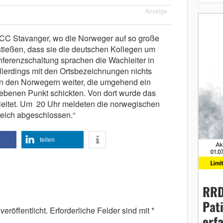
Anzeige
RCC Stavanger, wo die Norweger auf so große
tießen, dass sie die deutschen Kollegen um
nferenzschaltung sprachen die Wachleiter in
lerdings mit den Ortsbezeichnungen nichts
n den Norwegern weiter, die umgehend ein
benen Punkt schickten. Von dort wurde das
leitet. Um 20 Uhr meldeten die norwegischen
greich abgeschlossen.“
teilen
RRD
Pat
eröffentlicht.
Erforderliche Felder sind mit
*
erf