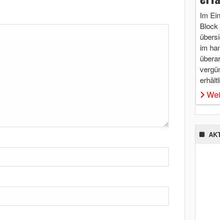
Im Ei
Block 
übersi
im ha
überar
vergü
erhältl
Wei
AK