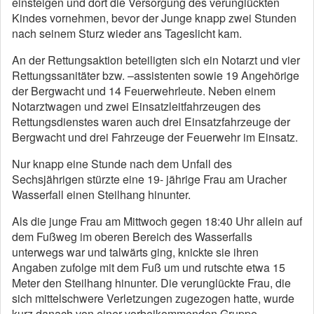
einsteigen und dort die Versorgung des verunglückten
Kindes vornehmen, bevor der Junge knapp zwei Stunden
nach seinem Sturz wieder ans Tageslicht kam.
An der Rettungsaktion beteiligten sich ein Notarzt und vier
Rettungssanitäter bzw. –assistenten sowie 19 Angehörige
der Bergwacht und 14 Feuerwehrleute. Neben einem
Notarztwagen und zwei Einsatzleitfahrzeugen des
Rettungsdienstes waren auch drei Einsatzfahrzeuge der
Bergwacht und drei Fahrzeuge der Feuerwehr im Einsatz.
Nur knapp eine Stunde nach dem Unfall des
Sechsjährigen stürzte eine 19- jährige Frau am Uracher
Wasserfall einen Steilhang hinunter.
Als die junge Frau am Mittwoch gegen 18:40 Uhr allein auf
dem Fußweg im oberen Bereich des Wasserfalls
unterwegs war und talwärts ging, knickte sie ihren
Angaben zufolge mit dem Fuß um und rutschte etwa 15
Meter den Steilhang hinunter. Die verunglückte Frau, die
sich mittelschwere Verletzungen zugezogen hatte, wurde
kurz danach von einer vorbeikommenden Gruppe