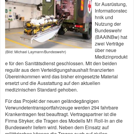
für Ausrüstung,
Informationstec
hnik und
Nutzung der
Bundeswehr
(BAAINBw) hat
zwei Verträge
über neue
(Bild: Michael Laymann/Bundeswehr)
Medizinprodukt
e für den Sanitätsdienst geschlossen. Mit den beiden
regulär aus dem Verteidigungshaushalt finanzierten
Übereinkommen wird das bisher eingesetzte Material
ersetzt und die Ausstattung auf den aktuellen
medizinischen Standard gehoben.
Für das Projekt der neuen geländegängigen
Verwundetentransportfahrzeuge werden 294 fahrbare
Krankentragen fest beauftragt. Vertragspartner ist die
Firma Stryker, die Tragen des Modells M1 Roll-In an die
Bundeswehr liefern wird. Neben dem Einsatz auf
militärischen können die Tragen auch auf zivilen