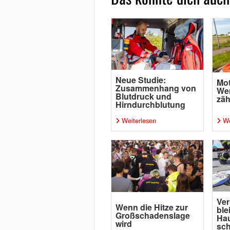
Neue Studie:
Mot
Zusammenhang von
Wen
Blutdruck und
zäh
Hirndurchblutung
Weiterlesen
We
Ver
Wenn die Hitze zur
ble
Großschadenslage
Ha
wird
sc