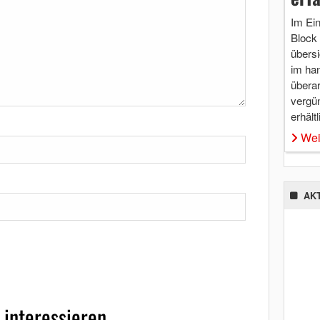
Im Ei
Block 
übersi
im ha
überar
vergü
erhältl
Wei
AK
 interessieren