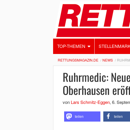
TOP-THEMEN
STELLENMAR
RETTUNGSMAGAZIN.DE
NEWS
RUHRME
Ruhrmedic: Neue
Oberhausen eröf
von
Lars Schmitz-Eggen
,
6. Septe
teilen
teilen