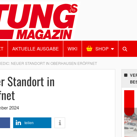
KT
AKTUELLE AUSGABE
WIKI
SHOP
DIC: NEUER STANDORT IN OBERHAUSEN ERÖFFNET
r Standort in
VE
BE
fnet
mber 2024
teilen