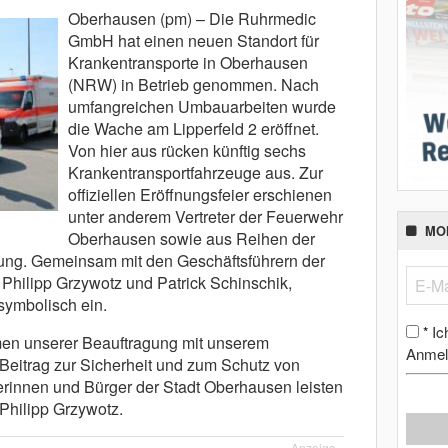
Oberhausen (pm) – Die Ruhrmedic
GmbH hat einen neuen Standort für
Krankentransporte in Oberhausen
(NRW) in Betrieb genommen. Nach
umfangreichen Umbauarbeiten wurde
die Wache am Lipperfeld 2 eröffnet.
Von hier aus rücken künftig sechs
Krankentransportfahrzeuge aus.
Zur
offiziellen Eröffnungsfeier erschienen
unter anderem Vertreter der Feuerwehr
MO
Oberhausen sowie aus Reihen der
ung. Gemeinsam mit den Geschäftsführern der
hilipp Grzywotz und Patrick Schinschik,
symbolisch ein.
Ic
*
hmen unserer Beauftragung mit unserem
Anmel
eitrag zur Sicherheit und zum Schutz von
rinnen und Bürger der Stadt Oberhausen leisten
 Philipp Grzywotz.
Anzeige