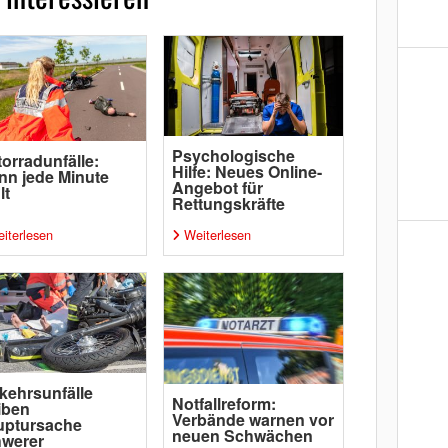
Psychologische
orradunfälle:
Hilfe: Neues Online-
n jede Minute
Angebot für
lt
Rettungskräfte
iterlesen
Weiterlesen
kehrsunfälle
Notfallreform:
iben
Verbände warnen vor
uptursache
neuen Schwächen
hwerer