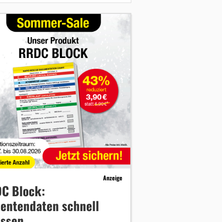
Anzeige
C Block:
ientendaten schnell
assen