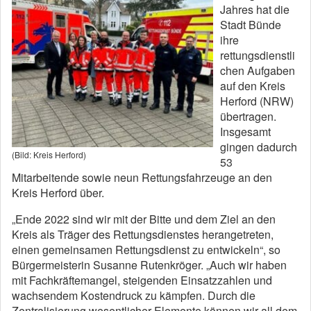
Jahres hat die
Stadt Bünde
ihre
rettungsdienstli
chen Aufgaben
auf den Kreis
Herford (NRW)
übertragen.
Insgesamt
gingen dadurch
(Bild: Kreis Herford)
53
Mitarbeitende sowie neun Rettungsfahrzeuge an den
Kreis Herford über.
„Ende 2022 sind wir mit der Bitte und dem Ziel an den
Kreis als Träger des Rettungsdienstes herangetreten,
einen gemeinsamen Rettungsdienst zu entwickeln“, so
Bürgermeisterin Susanne Rutenkröger. „Auch wir haben
mit Fachkräftemangel, steigenden Einsatzzahlen und
wachsendem Kostendruck zu kämpfen. Durch die
Zentralisierung wesentlicher Elemente können wir all dem