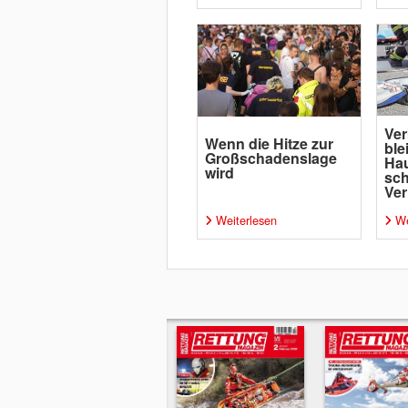
Ver
Wenn die Hitze zur
ble
Großschadenslage
Ha
wird
sc
Ver
Weiterlesen
We