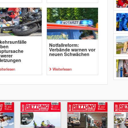
kehrsunfälle
Notfallreform:
iben
Verbände warnen vor
uptursache
neuen Schwächen
hwerer
letzungen
iterlesen
Weiterlesen