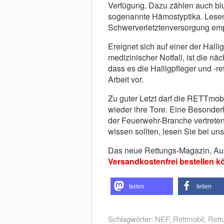
Verfügung. Dazu zählen auch blu
sogenannte Hämostyptika. Lesen 
Schwerverletztenversorgung empf
Ereignet sich auf einer der Hall
medizinischer Notfall, ist die nä
dass es die Halligpfleger und -re
Arbeit vor.
Zu guter Letzt darf die RETTmobil
wieder ihre Tore. Eine Besonderh
der Feuerwehr-Branche vertreten
wissen sollten, lesen Sie bei uns
Das neue Rettungs-Magazin, Ausg
Versandkostenfrei bestellen kö
teilen
teilen
Schlagwörter:
NEF
,
Rettmobil
,
Rett