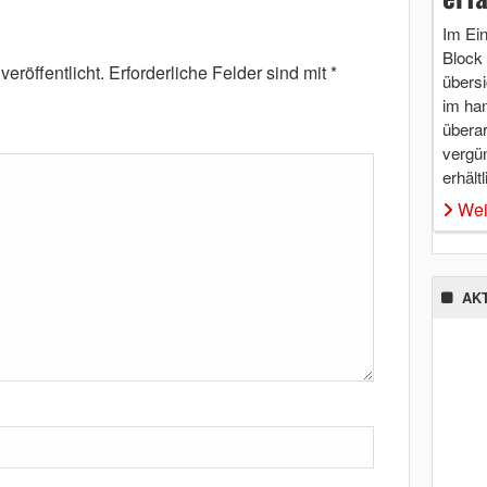
Im Ei
Block 
eröffentlicht.
Erforderliche Felder sind mit
*
übersi
im ha
überar
vergü
erhältl
Wei
AK