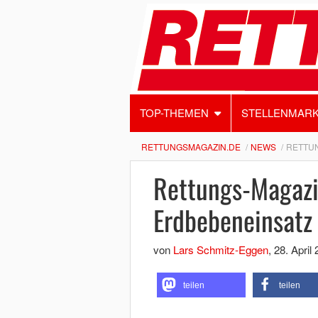
TOP-THEMEN
STELLENMAR
RETTUNGSMAGAZIN.DE
NEWS
RETTUN
Rettungs-Magazin
Erdbebeneinsatz 
von
Lars Schmitz-Eggen
,
28. April
teilen
teilen