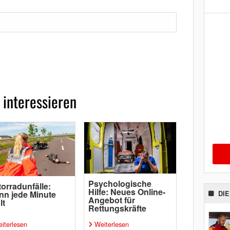
 interessieren
Psychologische
orradunfälle:
Hilfe: Neues Online-
n jede Minute
DI
Angebot für
lt
Rettungskräfte
iterlesen
Weiterlesen