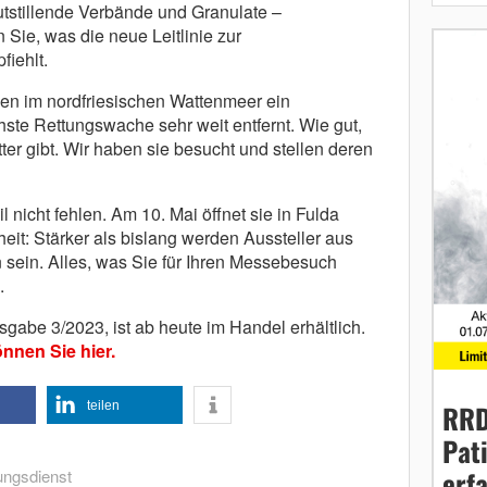
tstillende Verbände und Granulate –
Sie, was die neue Leitlinie zur
iehlt.
igen im nordfriesischen Wattenmeer ein
chste Rettungswache sehr weit entfernt. Wie gut,
tter gibt. Wir haben sie besucht und stellen deren
 nicht fehlen. Am 10. Mai öffnet sie in Fulda
eit: Stärker als bislang werden Aussteller aus
 sein. Alles, was Sie für Ihren Messebesuch
.
abe 3/2023, ist ab heute im Handel erhältlich.
nnen Sie hier.
RRD
teilen
Pat
erf
ungsdienst