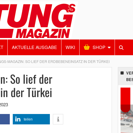
KT
AKTUELLE AUSGABE
WIKI
SHOP
GS-MAGAZIN: SO LIEF DER ERDBEBENEINSATZ IN DER TÜRKEI
: So lief der
VE
BE
in der Türkei
 2023
teilen