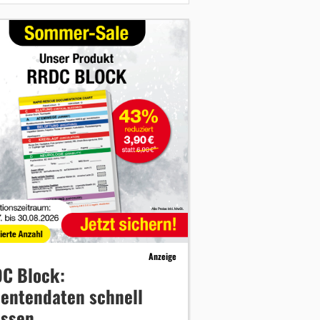
Anzeige
C Block:
ientendaten schnell
assen