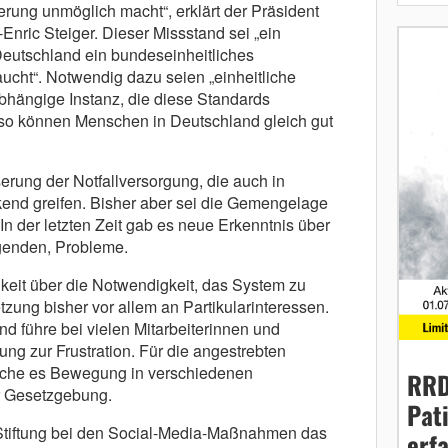
erung unmöglich macht“, erklärt der Präsident
e-Enric Steiger. Dieser Missstand sei „ein
Deutschland ein bundeseinheitliches
cht“. Notwendig dazu seien „einheitliche
bhängige Instanz, die diese Standards
ur so können Menschen in Deutschland gleich gut
erung der Notfallversorgung, die auch in
kend greifen. Bisher aber sei die Gemengelage
In der letzten Zeit gab es neue Erkenntnis über
genden, Probleme.
gkeit über die Notwendigkeit, das System zu
zung bisher vor allem an Partikularinteressen.
 führe bei vielen Mitarbeiterinnen und
gung zur Frustration. Für die angestrebten
che es Bewegung in verschiedenen
RRD
er Gesetzgebung.
Pat
 Stiftung bei den Social-Media-Maßnahmen das
erf