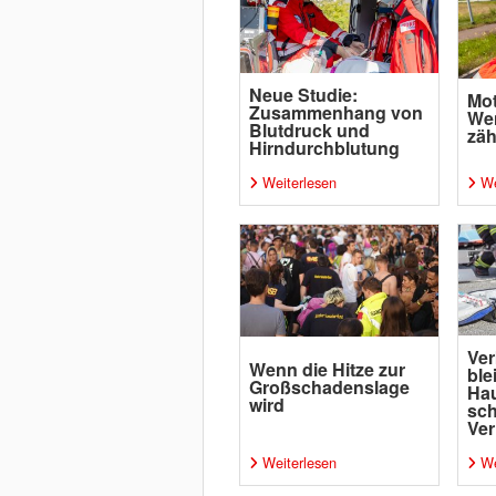
Neue Studie:
Mot
Zusammenhang von
Wen
Blutdruck und
zäh
Hirndurchblutung
Weiterlesen
We
Ver
Wenn die Hitze zur
ble
Großschadenslage
Ha
wird
sc
Ver
Weiterlesen
We