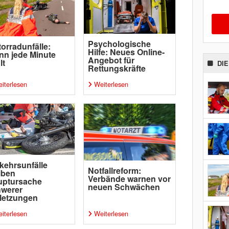
Psychologische
orradunfälle:
Hilfe: Neues Online-
n jede Minute
Angebot für
lt
DI
Rettungskräfte
iterlesen
Weiterlesen
kehrsunfälle
Notfallreform:
iben
Verbände warnen vor
uptursache
neuen Schwächen
hwerer
letzungen
iterlesen
Weiterlesen