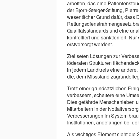
arbeiten, das eine Patientensteu
der Björn-Steiger-Stiftung, Pierr
wesentlicher Grund dafür, dass 
Rettungsdienstrahmengesetz brau
Qualitätsstandards und eine una
kontrolliert und sanktioniert. N
erstversorgt werden“.
Ziel seien Lösungen zur Verbess
föderalen Strukturen flächendec
in jedem Landkreis eine andere. 
die, dem Missstand zugrundelie
Trotz einer grundsätzlichen Eini
verbessern, scheitere eine Umset
Dies gefährde Menschenleben und
Mitarbeitern in der Notfallversor
Verbesserungen im System brau
Institutionen, angefangen bei d
Als wichtiges Element sieht die