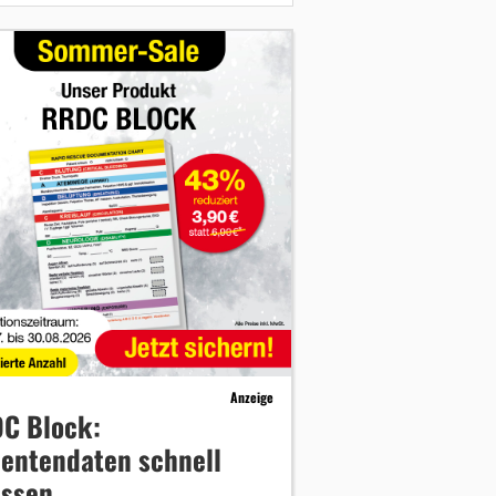
Anzeige
C Block:
ientendaten schnell
assen