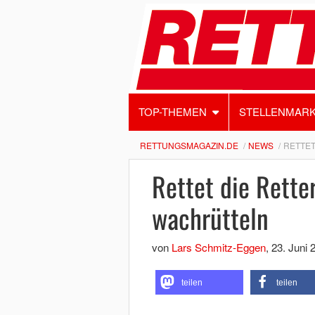
TOP-THEMEN
STELLENMAR
RETTUNGSMAGAZIN.DE
NEWS
RETTET
Rettet die Rette
wachrütteln
von
Lars Schmitz-Eggen
,
23. Juni 
teilen
teilen