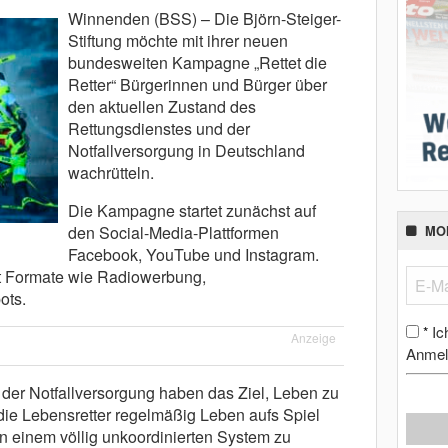
Winnenden (BSS) – Die Björn-Steiger-
Stiftung möchte mit ihrer neuen
bundesweiten Kampagne „Rettet die
Retter“ Bürgerinnen und Bürger über
den aktuellen Zustand des
Rettungsdienstes und der
Notfallversorgung in Deutschland
wachrütteln.
Die Kampagne startet zunächst auf
den Social-Media-Plattformen
MO
Facebook, YouTube und Instagram.
t Formate wie Radiowerbung,
ots.
Ic
*
Anzeige
Anmel
r der Notfallversorgung haben das Ziel, Leben zu
die Lebensretter regelmäßig Leben aufs Spiel
n einem völlig unkoordinierten System zu