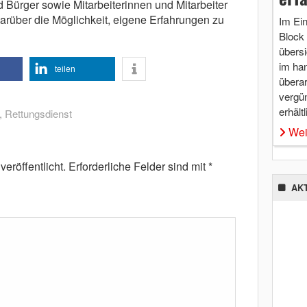
 Bürger sowie Mitarbeiterinnen und Mitarbeiter
arüber die Möglichkeit, eigene Erfahrungen zu
Im Ei
Block 
übersi
im ha
teilen
überar
vergü
erhältl
,
Rettungsdienst
Wei
eröffentlicht.
Erforderliche Felder sind mit
*
AK