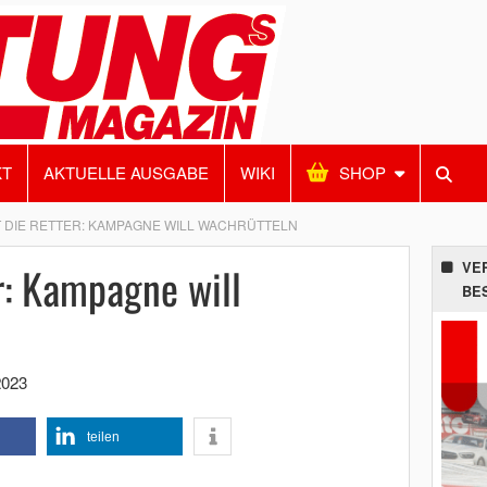
KT
AKTUELLE AUSGABE
WIKI
SHOP
 DIE RETTER: KAMPAGNE WILL WACHRÜTTELN
r: Kampagne will
VE
BE
2023
teilen