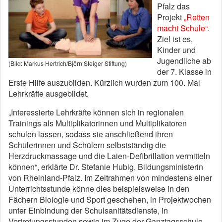
Pfalz das
Projekt
„Retten
macht Schule“
.
Ziel ist es,
Kinder und
Jugendliche ab
(Bild: Markus Hertrich/Björn Steiger Stiftung)
der 7. Klasse in
Erste Hilfe auszubilden. Kürzlich wurden zum 100. Mal
Lehrkräfte ausgebildet.
„Interessierte Lehrkräfte können sich in regionalen
Trainings als Multiplikatorinnen und Multiplikatoren
schulen lassen, sodass sie anschließend ihren
Schülerinnen und Schülern selbstständig die
Herzdruckmassage und die Laien-Defibrillation vermitteln
können“, erklärte Dr. Stefanie Hubig, Bildungsministerin
von Rheinland-Pfalz. Im Zeitrahmen von mindestens einer
Unterrichtsstunde könne dies beispielsweise in den
Fächern Biologie und Sport geschehen, in Projektwochen
unter Einbindung der Schulsanitätsdienste, in
Vertretungsstunden sowie im Zuge der Ganztagsschule.