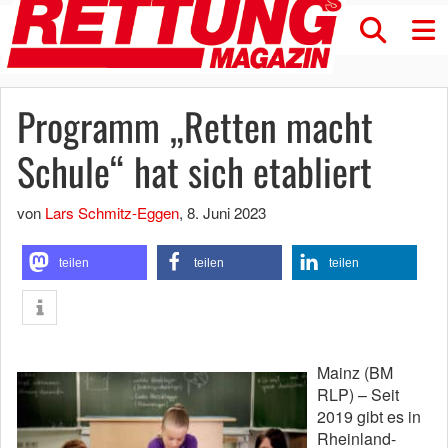
Programm „Retten macht
Schule“ hat sich etabliert
von
Lars Schmitz-Eggen
,
8. Juni 2023
teilen
teilen
teilen
Mainz (BM
RLP) – Seit
2019 gibt es in
Rheinland-