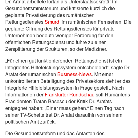
Dr. Arafat arbeitete fortan als Unterstaatssekretär im
Gesundheitsministerium und kritisierte kürzlich die
geplante Privatisierung des rumänischen
Rettungsdienstes
Smurd
im rumänischen Fernsehen. Die
geplante Öffnung des Rettungsdienstes für private
Unternehmen bedeute weniger Förderung für den
öffentlichen Rettungsdienst und führe zu einer
Zersplitterung der Strukturen, so der Mediziner.
„Für einen gut funktionierenden Rettungsdienst ist ein
integriertes Hilfeleistungssystem entscheidend“, sagte Dr.
Arafat der rumänischen
Business-News
. Mit einer
unkontrollierten Beteiligung des Privatsektors sieht er das
integrierte Hilfeleistungssystem in Frage gestellt. Nach
Informationen der
Frankfurter Rundschau
soll Rumäniens
Präsidenten Traian Basescu der Kritik Dr. Arafats
entgegnet haben: „Einer muss gehen.“ Einen Tag nach
seiner TV-Schelte trat Dr. Arafat daraufhin von seinem
politischen Amt zurück.
Die Gesundheitsreform und das Antasten des