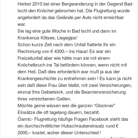
Herbst 2010 bei einer Bergwanderung in der Gegend Bad
Ischl den Knöchel gebrochen hat. Die Flugrettung wurde
angefordert da das Gelände per Auto nicht erreichbar
war.
Sie lag eine gute Woche in Bad Ischl und dann im
Krankenus Kittsee, Liegegips!
Schon kurze Zeit nach dem Unfall flatterte Ihr ein
Rechnnung von € 4300.– ins Haus! Es war ein
Freizeitunfall aber wie hätte man sie mit einem
Knöchelbruch ins Tal befördern können, wenn nicht mit
dem Heli. Daß dies erforderlich war muß ja aus der
Krankengeschichte zu entnehmen sein ! Es kann ja nicht
sein daß diese Frau über bleibt, mit zwei Versicherungen,
einmal Ihre Gebietskrk. und die Beamtenversicherung
ihres verstorbenen Gatten.
Möchte gerne wissen wer die ganzen “Glockner”
Einsätze die oft tagelang dauern, bezahlt.
Öamtc- Flugrettung häufige Fragen Facebook steht das
ein durchschnittlicher Hubschraubereinsatz rund €
2000,– kostet, woher dieser Unterschied !