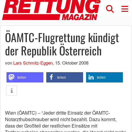
ÖAMTC-Flugrettung kündigt
der Republik Österreich
von
Lars Schmitz-Eggen
,
15. Oktober 2008
teilen
teilen
teilen
Wien (ÖAMTC) – “Jeder dritte Einsatz der ÖAMTC-
Notarzthubschrauber wird nicht bezahlt. Dazu kommt,
dass der Großteil der restlichen Einsätze mit