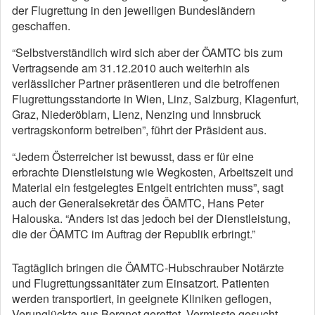
der Flugrettung in den jeweiligen Bundesländern
geschaffen.
“Selbstverständlich wird sich aber der ÖAMTC bis zum
Vertragsende am 31.12.2010 auch weiterhin als
verlässlicher Partner präsentieren und die betroffenen
Flugrettungsstandorte in Wien, Linz, Salzburg, Klagenfurt,
Graz, Niederöblarn, Lienz, Nenzing und Innsbruck
vertragskonform betreiben”, führt der Präsident aus.
“Jedem Österreicher ist bewusst, dass er für eine
erbrachte Dienstleistung wie Wegkosten, Arbeitszeit und
Material ein festgelegtes Entgelt entrichten muss”, sagt
auch der Generalsekretär des ÖAMTC, Hans Peter
Halouska. “Anders ist das jedoch bei der Dienstleistung,
die der ÖAMTC im Auftrag der Republik erbringt.”
Tagtäglich bringen die ÖAMTC-Hubschrauber Notärzte
und Flugrettungssanitäter zum Einsatzort. Patienten
werden transportiert, in geeignete Kliniken geflogen,
Verunglückte aus Bergnot gerettet, Vermisste gesucht –