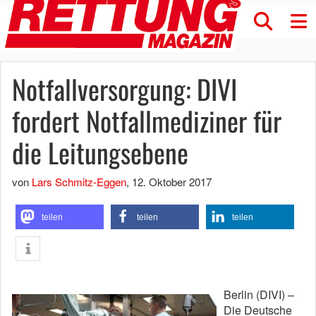
Notfallversorgung: DIVI
fordert Notfallmediziner für
die Leitungsebene
von
Lars Schmitz-Eggen
,
12. Oktober 2017
teilen
teilen
teilen
Berlin (DIVI) –
Die Deutsche