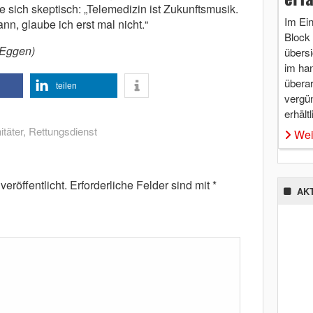
sich skeptisch: „Telemedizin ist Zukunftsmusik.
Im Ei
n, glaube ich erst mal nicht.“
Block 
-Eggen)
übersi
im ha
überar
teilen
vergü
erhältl
itäter
,
Rettungsdienst
Wei
eröffentlicht.
Erforderliche Felder sind mit
*
AK