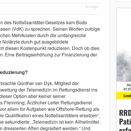
Anzeige
en des Notfallsanitäter-Gesetzes kam Bodo
assen (VdK) zu sprechen. Seinen Worten zufolge
lichen Mehrkosten durch die umfangreiche
e Notärzte durch gut ausgebildete
amit diesen Kostenpunkt reduzieren. Doch ob dies
n. Eine Beitragserhöhung zur Finanzierung der
nreduzierung?
 brachte Günther van Dyk, Mitglied der
eitung der Telemedizin im Rettungsdienst ins
dieser Option aber keiner seiner
s Flemming, Ärztlicher Leiter Rettungsdienst
vor allem für Aufgaben wie Offshore-Rettung als
RRD
die Qualifikation eines Notfallsanitäters ersetzen“,
Pat
e sekundierte: „Telemedizin ist kein Allheilmittel.
erf
um dressierten Affen degradiert werden.“ Und