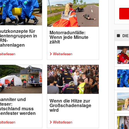
utzkonzepte für
Motorradunfälle:
ientengruppen in
DI
Wenn jede Minute
RN-
zählt
ahrenlagen
iterlesen
Weiterlesen
anniter und
Wenn die Hitze zur
teser:
Großschadenslage
utschland muss
wird
senfester werden
iterlesen
Weiterlesen