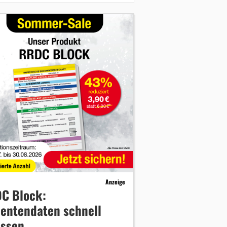
Anzeige
C Block:
ientendaten schnell
assen