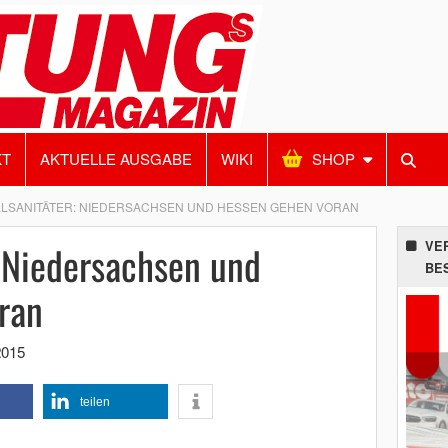
KT
AKTUELLE AUSGABE
WIKI
SHOP
LSANITÄTER: NIEDERSACHSEN UND HESSEN GEHEN VORAN
: Niedersachsen und
VE
BE
ran
2015
teilen