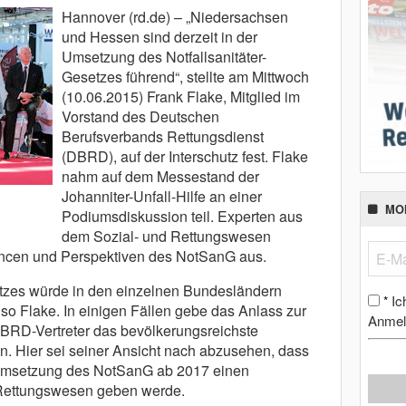
Hannover (rd.de) – „Niedersachsen
und Hessen sind derzeit in der
Umsetzung des Notfallsanitäter-
Gesetzes führend“, stellte am Mittwoch
(10.06.2015) Frank Flake, Mitglied im
Vorstand des Deutschen
Berufsverbands Rettungsdienst
(DBRD), auf der Interschutz fest. Flake
nahm auf dem Messestand der
Johanniter-Unfall-Hilfe an einer
MO
Podiumsdiskussion teil. Experten aus
dem Sozial- und Rettungswesen
hancen und Perspektiven des NotSanG aus.
zes würde in den einzelnen Bundesländern
Ic
*
 so Flake. In einigen Fällen gebe das Anlass zur
Anmel
DBRD-Vertreter das bevölkerungsreichste
. Hier sei seiner Ansicht nach abzusehen, dass
Umsetzung des NotSanG ab 2017 einen
Rettungswesen geben werde.