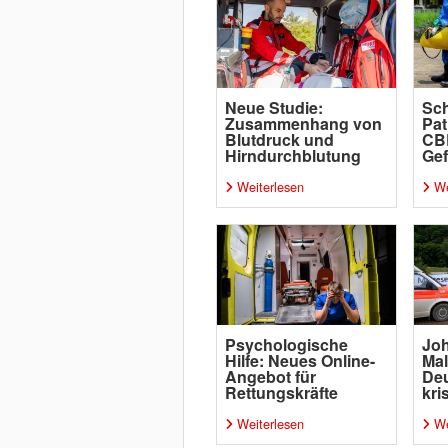
Neue Studie:
Sch
Zusammenhang von
Pat
Blutdruck und
CB
Hirndurchblutung
Gef
Weiterlesen
We
Psychologische
Joh
Hilfe: Neues Online-
Mal
Angebot für
De
Rettungskräfte
kri
Weiterlesen
We