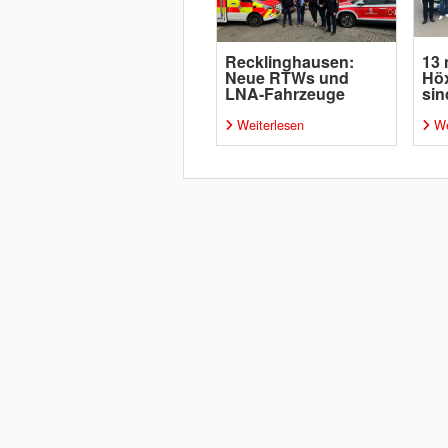
Recklinghausen:
13 
Neue RTWs und
Höx
LNA-Fahrzeuge
sin
Weiterlesen
We