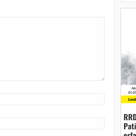
RRD
Pat
erf