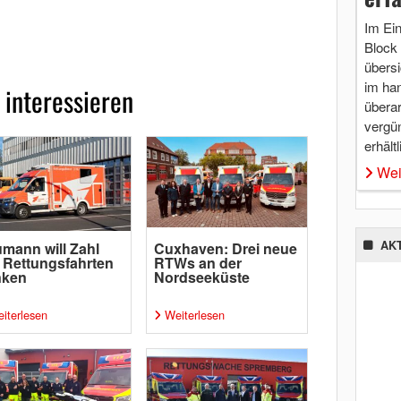
Im Ei
Block 
übersi
im ha
 interessieren
überar
vergü
erhältl
Wei
AK
mann will Zahl
Cuxhaven: Drei neue
 Rettungsfahrten
RTWs an der
nken
Nordseeküste
iterlesen
Weiterlesen