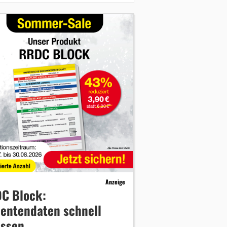
Anzeige
C Block:
ientendaten schnell
assen