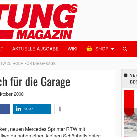
KT
AKTUELLE AUSGABE
WIKI
SHOP
TW ZU HOCH FÜR DIE GARAGE
h für die Garage
VE
BE
ktober 2008
teilen
icken, neuen Mercedes Sprinter RTW mit
tweida haben einen kleinen Schönheitsfehler: