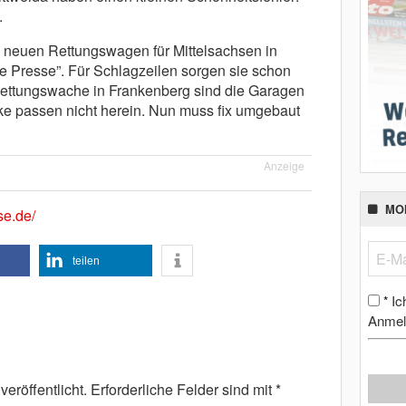
.
 neuen Rettungswagen für Mittelsachsen in
eie Presse”. Für Schlagzeilen sorgen sie schon
 Rettungswache in Frankenberg sind die Garagen
cke passen nicht herein. Nun muss fix umgebaut
Anzeige
MO
se.de/
teilen
Ic
*
Anmel
eröffentlicht.
Erforderliche Felder sind mit
*