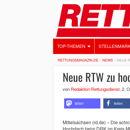
TOP-THEMEN
STELLENMAR
RETTUNGSMAGAZIN.DE
NEWS
NEUE R
Neue RTW zu hoc
von
Redaktion Rettungsdienst
,
2. O
teilen
teilen
Mittelsachsen (rd.de) – Die sch
Hochdach beim DRK im Kreis Mit