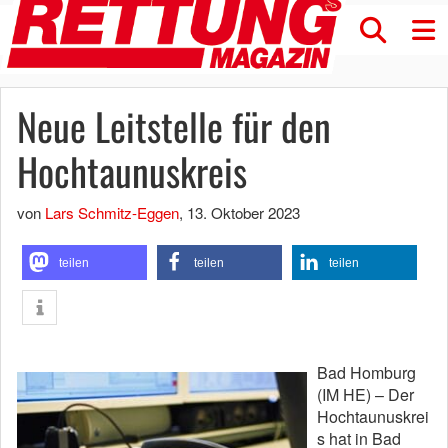
Neue Leitstelle für den
Hochtaunuskreis
von
Lars Schmitz-Eggen
,
13. Oktober 2023
teilen
teilen
teilen
Bad Homburg
(IM HE) – Der
Hochtaunuskrei
s hat in Bad