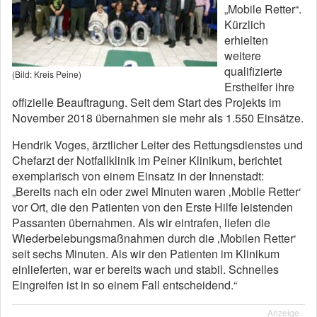
„Mobile Retter“.
Kürzlich
erhielten
weitere
qualifizierte
(Bild: Kreis Peine)
Ersthelfer ihre
offizielle Beauftragung. Seit dem Start des Projekts im
November 2018 übernahmen sie mehr als 1.550 Einsätze.
Hendrik Voges, ärztlicher Leiter des Rettungsdienstes und
Chefarzt der Notfallklinik im Peiner Klinikum, berichtet
exemplarisch von einem Einsatz in der Innenstadt:
„Bereits nach ein oder zwei Minuten waren ‚Mobile Retter‘
vor Ort, die den Patienten von den Erste Hilfe leistenden
Passanten übernahmen. Als wir eintrafen, liefen die
Wiederbelebungsmaßnahmen durch die ‚Mobilen Retter‘
seit sechs Minuten. Als wir den Patienten im Klinikum
einlieferten, war er bereits wach und stabil. Schnelles
Eingreifen ist in so einem Fall entscheidend.“
Anzeige