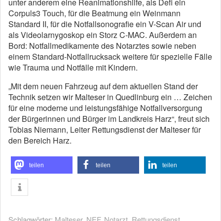
unter anderem eine Reanimationshilfe, als Defi ein
Corpuls3 Touch, für die Beatmung ein Weinmann
Standard II, für die Notfallsonografie ein V-Scan Air und
als Videolarnygoskop ein Storz C-MAC. Außerdem an
Bord: Notfallmedikamente des Notarztes sowie neben
einem Standard-Notfallrucksack weitere für spezielle Fälle
wie Trauma und Notfälle mit Kindern.
„Mit dem neuen Fahrzeug auf dem aktuellen Stand der
Technik setzen wir Malteser in Quedlinburg ein … Zeichen
für eine moderne und leistungsfähige Notfallversorgung
der Bürgerinnen und Bürger im Landkreis Harz“, freut sich
Tobias Niemann, Leiter Rettungsdienst der Malteser für
den Bereich Harz.
teilen
teilen
teilen
Schlagwörter:
Malteser
,
NEF
,
Notarzt
,
Rettungsdienst