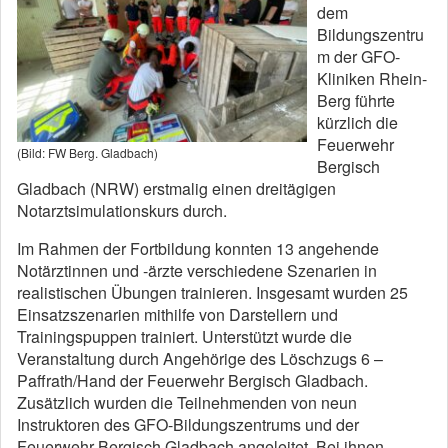
dem
Bildungszentru
m der GFO-
Kliniken Rhein-
Berg führte
kürzlich die
Feuerwehr
(Bild: FW Berg. Gladbach)
Bergisch
Gladbach (NRW) erstmalig einen dreitägigen
Notarztsimulationskurs durch.
Im Rahmen der Fortbildung konnten 13 angehende
Notärztinnen und -ärzte verschiedene Szenarien in
realistischen Übungen trainieren. Insgesamt wurden 25
Einsatzszenarien mithilfe von Darstellern und
Trainingspuppen trainiert. Unterstützt wurde die
Veranstaltung durch Angehörige des Löschzugs 6 –
Paffrath/Hand der Feuerwehr Bergisch Gladbach.
Zusätzlich wurden die Teilnehmenden von neun
Instruktoren des GFO-Bildungszentrums und der
Feuerwehr Bergisch Gladbach angeleitet. Bei ihnen