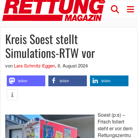
Kreis Soest stellt
Simulations-RTW vor
von
Lars Schmitz-Eggen
,
6. August 2024
teilen
teilen
teilen
Soest (p:s) –
Frisch foliert
steht er vor dem
Rettungszentru