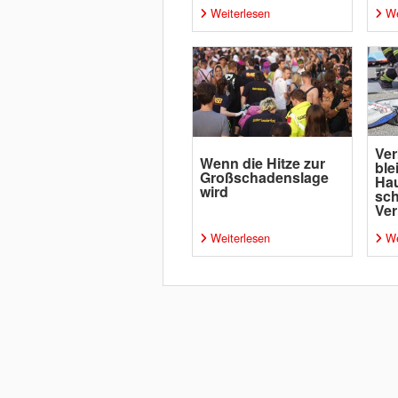
Weiterlesen
We
Ver
Wenn die Hitze zur
ble
Großschadenslage
Ha
wird
sc
Ver
Weiterlesen
We