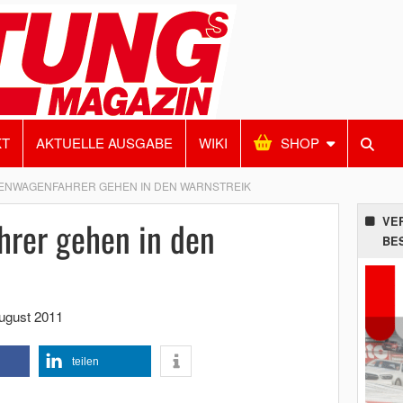
KT
AKTUELLE AUSGABE
WIKI
SHOP
ENWAGENFAHRER GEHEN IN DEN WARNSTREIK
rer gehen in den
VE
BE
ugust 2011
teilen