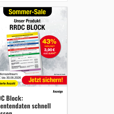
Anzeige
C Block:
ientendaten schnell
assen