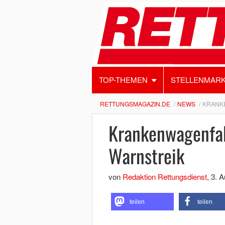
TOP-THEMEN
STELLENMAR
RETTUNGSMAGAZIN.DE
NEWS
KRANK
Krankenwagenfah
Warnstreik
von
Redaktion Rettungsdienst
,
3. A
teilen
teilen