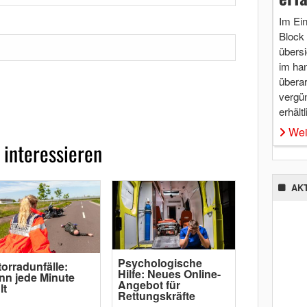
Im Ei
Block 
übersi
im ha
überar
vergü
erhältl
Wei
 interessieren
AK
Psychologische
orradunfälle:
Hilfe: Neues Online-
n jede Minute
Angebot für
lt
Rettungskräfte