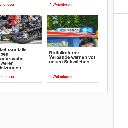
iterlesen
Weiterlesen
kehrsunfälle
Notfallreform:
iben
Verbände warnen vor
uptursache
neuen Schwächen
hwerer
letzungen
iterlesen
Weiterlesen