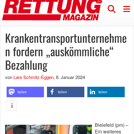
Krankentransportunternehme
n fordern „auskömmliche“
Bezahlung
von
Lars Schmitz-Eggen
,
8. Januar 2024
teilen
teilen
teilen
Bielefeld (pm) –
Ein weiteres