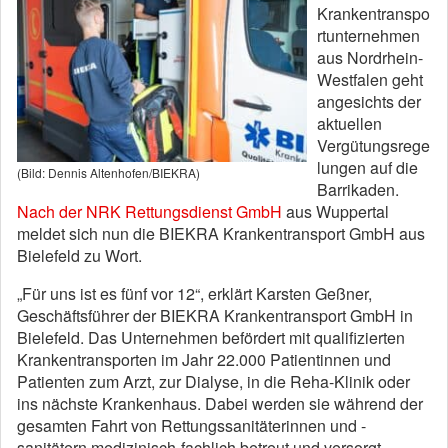
Krankentranspo
rtunternehmen
aus Nordrhein-
Westfalen geht
angesichts der
aktuellen
Vergütungsrege
lungen auf die
(Bild: Dennis Altenhofen/BIEKRA)
Barrikaden.
Nach der NRK Rettungsdienst GmbH
aus Wuppertal
meldet sich nun die BIEKRA Krankentransport GmbH aus
Bielefeld zu Wort.
„Für uns ist es fünf vor 12“, erklärt Karsten Geßner,
Geschäftsführer der BIEKRA Krankentransport GmbH in
Bielefeld. Das Unternehmen befördert mit qualifizierten
Krankentransporten im Jahr 22.000 Patientinnen und
Patienten zum Arzt, zur Dialyse, in die Reha-Klinik oder
ins nächste Krankenhaus. Dabei werden sie während der
gesamten Fahrt von Rettungssanitäterinnen und -
sanitätern medizinisch-fachlich betreut und versorgt.