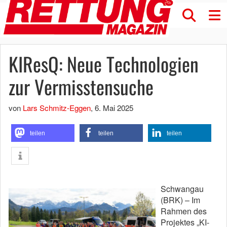
KIResQ: Neue Technologien
zur Vermisstensuche
von
Lars Schmitz-Eggen
,
6. Mai 2025
teilen
teilen
teilen
Schwangau
(BRK) – Im
Rahmen des
Projektes „KI-