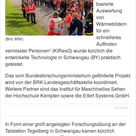
basierte
Auswertung
von
Wärmebildern
für ein
schnelleres
(Bild: BRK)
Auffinden
vermisster Personen“ (KIResQ) wurde kürzlich die
entwickelte Technologie in Schwangau (BY) praktisch
getestet.
Das vom Bundesforschungsministerium geförderte Projekt
wird von der BRK-Landesgeschäftsstelle koordiniert.
Weitere Partner sind das Institut für Maschinelles Sehen
der Hochschule Kempten sowie die Eifert Systems GmbH.
Anzeige
In Form einer groß angelegten Forschungsübung an der
Talstation Tegelberg in Schwangau kamen kürzlich